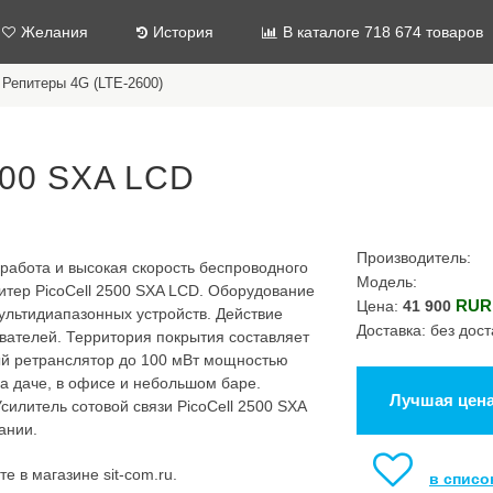
Желания
История
В каталоге 718 674 товаров
Репитеры 4G (LTE-2600)
500 SXA LCD
Производитель:
работа и высокая скорость беспроводного
Модель:
итер PicoCell 2500 SXA LCD. Оборудование
RUR
Цена:
41 900
мультидиапазонных устройств. Действие
Доставка: без дост
вателей. Территория покрытия составляет
ый ретранслятор до 100 мВт мощностью
на даче, в офисе и небольшом баре.
Лучшая цен
илитель сотовой связи PicoCell 2500 SXA
ании.
е в магазине sit-com.ru.
в списо