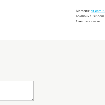
Магазин:
sit-com.r
Компания: sit-com.
Сайт: sit-com.ru