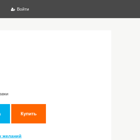
Войти
авки
а
Купить
к желаний