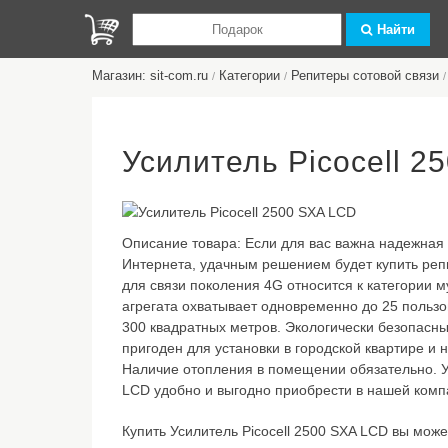
Найти
Магазин: sit-com.ru
Категории
Репитеры сотовой связи
/
/
/
Усилитель Picocell 2
Описание товара:
Если для вас важна надежная 
Интернета, удачным решением будет купить реп
для связи поколения 4G относится к категории 
агрегата охватывает одновременно до 25 пользо
300 квадратных метров. Экологически безопасн
пригоден для установки в городской квартире и 
Наличие отопления в помещении обязательно. Ус
LCD удобно и выгодно приобрести в нашей комп
Купить Усилитель Picocell 2500 SXA LCD вы может