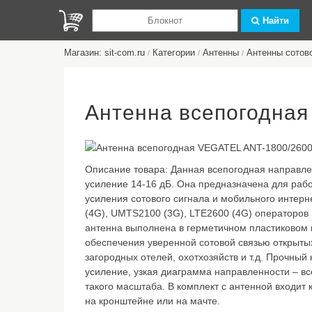
Найти
Магазин: sit-com.ru
Категории
Антенны
Антенны сотов
/
/
/
Антенна всепогодная
Описание товара:
Данная всепогодная направле
усиление 14-16 дБ. Она предназначена для рабо
усиления сотового сигнала и мобильного интерн
(4G), UMTS2100 (3G), LTE2600 (4G) операторов
антенна выполнена в герметичном пластиковом к
обеспечения уверенной сотовой связью открыты
загородных отелей, охотхозяйств и т.д. Прочный
усиление, узкая диаграмма направленности – вс
такого масштаба. В комплект с антенной входит 
на кронштейне или на мачте.