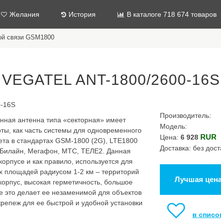
Желания
История
В каталоге 718 674 товаров
ой связи GSM1800
 VEGATEL ANT-1800/2600-16S
Производитель:
нная антенна типа «секторная» имеет
Модель:
ты, как часть системы для одновременного
RUR
Цена:
6 928
ета в стандартах GSM-1800 (2G), LTE1800
Доставка: без дост
 Билайн, Мегафон, МТС, ТЕЛЕ2. Данная
орпусе и как правило, используется для
х площадей радиусом 1-2 км – территорий
Лучшая цен
 корпус, высокая герметичность, большое
е это делает ее незаменимой для объектов
крепеж для ее быстрой и удобной установки
в списо