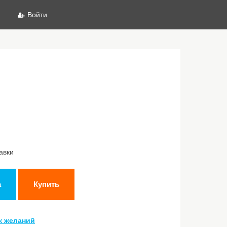
Войти
авки
а
Купить
к желаний