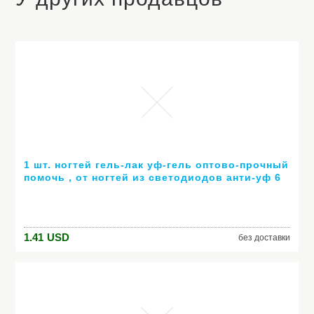
1 шт. ногтей гель-лак уф-гель оптово-прочный
помочь , от ногтей из светодиодов анти-уф 6
мл горячей гель 80 цветов № 24007 ( горячая
распродажа цвет )
1.41
USD
без доставки