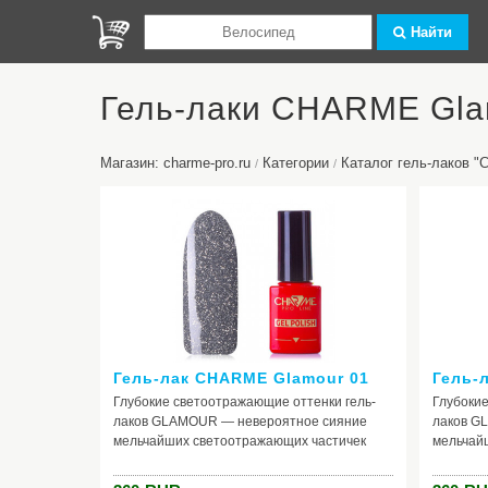
Найти
Гель-лаки CHARME Gla
Магазин: charme-pro.ru
Категории
Каталог гель-лаков 
/
/
Гель-лак CHARME Glamour 01
Гель-
Глубокие светоотражающие оттенки гель-
Глубокие
лаков GLAMOUR — невероятное сияние
лаков G
мельчайших светоотражающих частичек
мельчай
коллекции раскрывается новыми гранями
коллекц
при попадании на покрытие искусственного
при попа