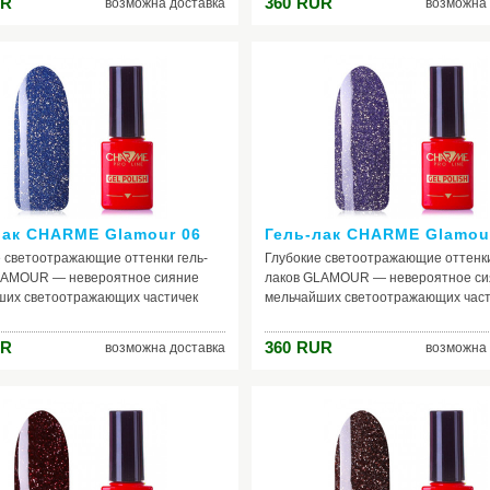
R
360
RUR
возможна доставка
возможна 
ия.
освещения.
лак CHARME Glamour 06
Гель-лак CHARME Glamou
 светоотражающие оттенки гель-
Глубокие светоотражающие оттенки
LAMOUR — невероятное сияние
лаков GLAMOUR — невероятное си
ших светоотражающих частичек
мельчайших светоотражающих част
ии раскрывается новыми гранями
коллекции раскрывается новыми г
дании на покрытие искусственного
при попадании на покрытие искусс
R
360
RUR
возможна доставка
возможна 
ия.
освещения.