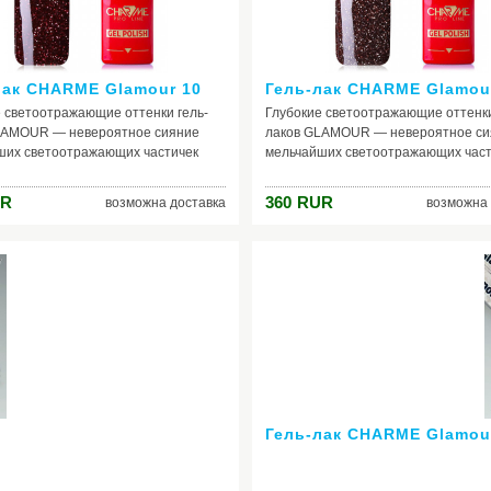
лак CHARME Glamour 10
Гель-лак CHARME Glamou
 светоотражающие оттенки гель-
Глубокие светоотражающие оттенки
LAMOUR — невероятное сияние
лаков GLAMOUR — невероятное си
ших светоотражающих частичек
мельчайших светоотражающих част
ии раскрывается новыми гранями
коллекции раскрывается новыми г
дании на покрытие искусственного
при попадании на покрытие искусс
R
360
RUR
возможна доставка
возможна 
ия.
освещения.
Гель-лак CHARME Glamou