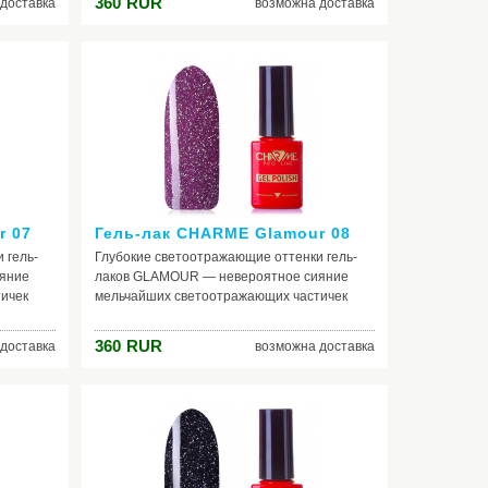
360
RUR
доставка
возможна доставка
освещения.
r 07
Гель-лак CHARME Glamour 08
 гель-
Глубокие светоотражающие оттенки гель-
яние
лаков GLAMOUR — невероятное сияние
ичек
мельчайших светоотражающих частичек
ранями
коллекции раскрывается новыми гранями
твенного
при попадании на покрытие искусственного
360
RUR
доставка
возможна доставка
освещения.