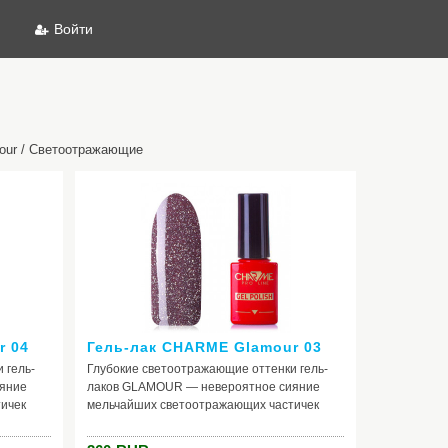
Войти
our / Светоотражающие
r 04
Гель-лак CHARME Glamour 03
 гель-
Глубокие светоотражающие оттенки гель-
яние
лаков GLAMOUR — невероятное сияние
ичек
мельчайших светоотражающих частичек
ранями
коллекции раскрывается новыми гранями
твенного
при попадании на покрытие искусственного