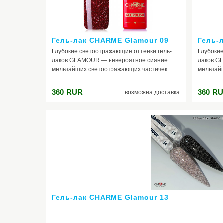
Гель-лак CHARME Glamour 09
Гель-
Глубокие светоотражающие оттенки гель-
Глубокие
лаков GLAMOUR — невероятное сияние
лаков G
мельчайших светоотражающих частичек
мельчай
коллекции раскрывается новыми гранями
коллекц
при попадании на покрытие искусственного
при попа
360
RUR
360
RU
возможна доставка
освещения.
освещен
Гель-лак CHARME Glamour 13