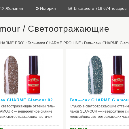
Желания
История
В каталоге 718 674 товаров
mour / Светоотражающие
"CHARME PRO"
Гель-лаки CHARME PRO LINE
Гель-лаки CHARME Glam
/
/
лак CHARME Glamour 02
Гель-лак CHARME Glamou
 светоотражающие оттенки гель-
Глубокие светоотражающие оттенки
LAMOUR — невероятное сияние
лаков GLAMOUR — невероятное си
ших светоотражающих частичек
мельчайших светоотражающих част
ии раскрывается новыми гранями
коллекции раскрывается новыми г
дании на покрытие искусственного
при попадании на покрытие искусс