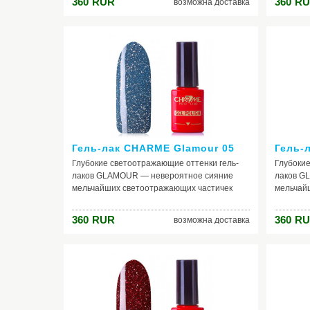
360
RUR
360
RU
возможна доставка
освещения.
освещен
Гель-лак CHARME Glamour 05
Гель-
Глубокие светоотражающие оттенки гель-
Глубокие
лаков GLAMOUR — невероятное сияние
лаков G
мельчайших светоотражающих частичек
мельчай
коллекции раскрывается новыми гранями
коллекц
при попадании на покрытие искусственного
при попа
360
RUR
360
RU
возможна доставка
освещения.
освещен