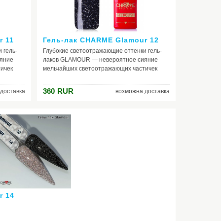
r 11
Гель-лак CHARME Glamour 12
 гель-
Глубокие светоотражающие оттенки гель-
яние
лаков GLAMOUR — невероятное сияние
ичек
мельчайших светоотражающих частичек
ранями
коллекции раскрывается новыми гранями
твенного
при попадании на покрытие искусственного
360
RUR
доставка
возможна доставка
освещения.
r 14