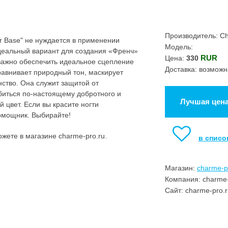
Производитель: C
 Base" не нуждается в применении
Модель:
деальный вариант для создания «Френч»
RUR
Цена:
330
важно обеспечить идеальное сцепление
Доставка: возможн
равнивает природный тон, маскирует
нство. Она служит защитой от
биться по-настоящему добротного и
Лучшая цен
 цвет. Если вы красите ногти
омощник. Выбирайте!
жете в магазине charme-pro.ru.
в списо
Магазин:
charme-p
Компания: charme-
Сайт: charme-pro.