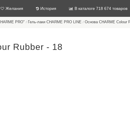
Желания
История
В каталоге 718 674 товаров
"CHARME PRO"
Гель-лаки CHARME PRO LINE
Основа CHARME Colour R
/
/
r Rubber - 18