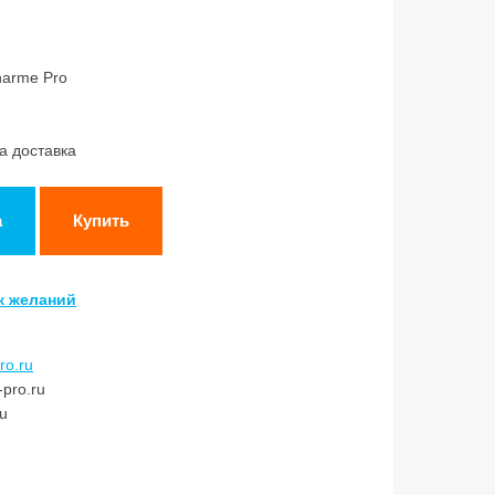
harme Pro
а доставка
а
Купить
к желаний
ro.ru
pro.ru
ru