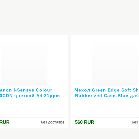
anon i-Sensys Colour
Чехол Green Edge Soft Sh
0CDN цветной А4 21ppm
Rubberized Case-Blue для
00 RJ-45 USB белый
iPhone 3G прорезиненны
018
голубой I3G-SS-BLU
RUR
560
RUR
без доставки
без