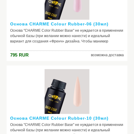
Основа CHARME Colour Rubber-06 (30мл)
Основа "CHARME Color Rubber Base" не нуждается в применении
обычной базы (при желании можно нанести) и идеальный
вариант для создания «Френч» дизайна. Чтобы маникюр
выглядел безупречно, важно обеспечить идеальное сцепление
лака и ногтевой пластины. Базовое покрытие выравнивает
795
RUR
возможна доставка
природный тон, маскирует неровности ногтя и его естественное
несовершенство. Она служит защитой от растворителей и
красящих веществ, поможет добиться по-настоящему добротного
и красивого маникюра, получить на ногтях заветный цвет. Если вы
красите ногти самостоятельно, основа – ваш самый главный
помощник. Выбирайте!
Основа CHARME Colour Rubber-10 (30мл)
Основа "CHARME Color Rubber Base" не нуждается в применении
обычной базы (при желании можно нанести) и идеальный