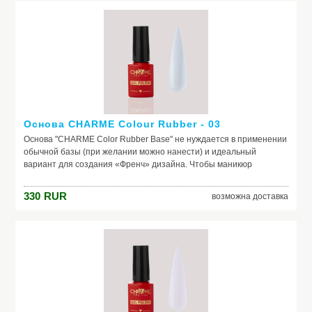
красящих веществ, поможет добиться по-настоящему добротного
и красивого маникюра, получить на ногтях заветный цвет. Если вы
красите ногти самостоятельно, основа – ваш самый главный
помощник. Выбирайте!
Основа CHARME Colour Rubber - 03
Основа "CHARME Color Rubber Base" не нуждается в применении
обычной базы (при желании можно нанести) и идеальный
вариант для создания «Френч» дизайна. Чтобы маникюр
выглядел безупречно, важно обеспечить идеальное сцепление
лака и ногтевой пластины. Базовое покрытие выравнивает
330
RUR
возможна доставка
природный тон, маскирует неровности ногтя и его естественное
несовершенство. Она служит защитой от растворителей и
красящих веществ, поможет добиться по-настоящему добротного
и красивого маникюра, получить на ногтях заветный цвет. Если вы
красите ногти самостоятельно, основа – ваш самый главный
помощник. Выбирайте!