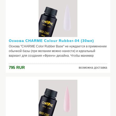
и красивого маникюра, получить на ногтях заветный цвет. Если вы
красите ногти самостоятельно, основа – ваш самый главный
помощник. Выбирайте!
Основа CHARME Colour Rubber-04 (30мл)
Основа "CHARME Color Rubber Base" не нуждается в применении
обычной базы (при желании можно нанести) и идеальный
вариант для создания «Френч» дизайна. Чтобы маникюр
выглядел безупречно, важно обеспечить идеальное сцепление
лака и ногтевой пластины. Базовое покрытие выравнивает
795
RUR
возможна доставка
природный тон, маскирует неровности ногтя и его естественное
несовершенство. Она служит защитой от растворителей и
красящих веществ, поможет добиться по-настоящему добротного
и красивого маникюра, получить на ногтях заветный цвет. Если вы
красите ногти самостоятельно, основа – ваш самый главный
помощник. Выбирайте!