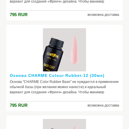
вариант для создания «Френч» дизайна. Чтобы маникюр
выглядел безупречно, важно обеспечить идеальное сцепление
лака и ногтевой пластины. Базовое покрытие выравнивает
795
RUR
возможна доставка
природный тон, маскирует неровности ногтя и его естественное
несовершенство. Она служит защитой от растворителей и
красящих веществ, поможет добиться по-настоящему добротного
и красивого маникюра, получить на ногтях заветный цвет. Если вы
красите ногти самостоятельно, основа – ваш самый главный
помощник. Выбирайте!
Основа CHARME Colour Rubber-12 (30мл)
Основа "CHARME Color Rubber Base" не нуждается в применении
обычной базы (при желании можно нанести) и идеальный
вариант для создания «Френч» дизайна. Чтобы маникюр
выглядел безупречно, важно обеспечить идеальное сцепление
лака и ногтевой пластины. Базовое покрытие выравнивает
795
RUR
возможна доставка
природный тон, маскирует неровности ногтя и его естественное
несовершенство. Она служит защитой от растворителей и
красящих веществ, поможет добиться по-настоящему добротного
и красивого маникюра, получить на ногтях заветный цвет. Если вы
красите ногти самостоятельно, основа – ваш самый главный