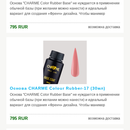
Основа "CHARME Color Rubber Base" не нуждается в применении
обычной базы (при желании можно нанести) и идеальный
вариант для создания «Френч» дизайна. Чтобы маникюр
выглядел безупречно, важно обеспечить идеальное сцепление
лака и ногтевой пластины. Базовое покрытие выравнивает
795
RUR
возможна доставка
природный тон, маскирует неровности ногтя и его естественное
несовершенство. Она служит защитой от растворителей и
красящих веществ, поможет добиться по-настоящему добротного
и красивого маникюра, получить на ногтях заветный цвет. Если вы
красите ногти самостоятельно, основа – ваш самый главный
помощник. Выбирайте!
Основа CHARME Colour Rubber-17 (30мл)
Основа "CHARME Color Rubber Base" не нуждается в применении
обычной базы (при желании можно нанести) и идеальный
вариант для создания «Френч» дизайна. Чтобы маникюр
выглядел безупречно, важно обеспечить идеальное сцепление
лака и ногтевой пластины. Базовое покрытие выравнивает
795
RUR
возможна доставка
природный тон, маскирует неровности ногтя и его естественное
несовершенство. Она служит защитой от растворителей и