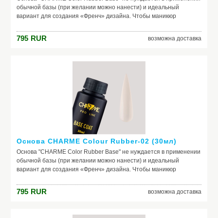
обычной базы (при желании можно нанести) и идеальный
вариант для создания «Френч» дизайна. Чтобы маникюр
выглядел безупречно, важно обеспечить идеальное сцепление
лака и ногтевой пластины. Базовое покрытие выравнивает
795
RUR
возможна доставка
природный тон, маскирует неровности ногтя и его естественное
несовершенство. Она служит защитой от растворителей и
красящих веществ, поможет добиться по-настоящему добротного
и красивого маникюра, получить на ногтях заветный цвет. Если вы
красите ногти самостоятельно, основа – ваш самый главный
помощник. Выбирайте!
Основа CHARME Colour Rubber-02 (30мл)
Основа "CHARME Color Rubber Base" не нуждается в применении
обычной базы (при желании можно нанести) и идеальный
вариант для создания «Френч» дизайна. Чтобы маникюр
выглядел безупречно, важно обеспечить идеальное сцепление
лака и ногтевой пластины. Базовое покрытие выравнивает
795
RUR
возможна доставка
природный тон, маскирует неровности ногтя и его естественное
несовершенство. Она служит защитой от растворителей и
красящих веществ, поможет добиться по-настоящему добротного