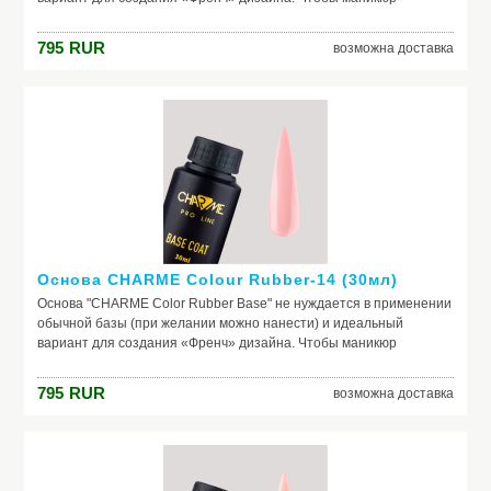
выглядел безупречно, важно обеспечить идеальное сцепление
лака и ногтевой пластины. Базовое покрытие выравнивает
795
RUR
возможна доставка
природный тон, маскирует неровности ногтя и его естественное
несовершенство. Она служит защитой от растворителей и
красящих веществ, поможет добиться по-настоящему добротного
и красивого маникюра, получить на ногтях заветный цвет. Если вы
красите ногти самостоятельно, основа – ваш самый главный
помощник. Выбирайте!
Основа CHARME Colour Rubber-14 (30мл)
Основа "CHARME Color Rubber Base" не нуждается в применении
обычной базы (при желании можно нанести) и идеальный
вариант для создания «Френч» дизайна. Чтобы маникюр
выглядел безупречно, важно обеспечить идеальное сцепление
лака и ногтевой пластины. Базовое покрытие выравнивает
795
RUR
возможна доставка
природный тон, маскирует неровности ногтя и его естественное
несовершенство. Она служит защитой от растворителей и
красящих веществ, поможет добиться по-настоящему добротного
и красивого маникюра, получить на ногтях заветный цвет. Если вы
красите ногти самостоятельно, основа – ваш самый главный