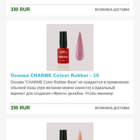
выглядел безупречно, важно обеспечить идеальное сцепление
лака и ногтевой пластины. Базовое покрытие выравнивает
330
RUR
возможна доставка
природный тон, маскирует неровности ногтя и его естественное
несовершенство. Она служит защитой от растворителей и
красящих веществ, поможет добиться по-настоящему добротного
и красивого маникюра, получить на ногтях заветный цвет. Если вы
красите ногти самостоятельно, основа – ваш самый главный
помощник. Выбирайте!
Основа CHARME Colour Rubber - 19
Основа "CHARME Color Rubber Base" не нуждается в применении
обычной базы (при желании можно нанести) и идеальный
вариант для создания «Френч» дизайна. Чтобы маникюр
выглядел безупречно, важно обеспечить идеальное сцепление
лака и ногтевой пластины. Базовое покрытие выравнивает
330
RUR
возможна доставка
природный тон, маскирует неровности ногтя и его естественное
несовершенство. Она служит защитой от растворителей и
красящих веществ, поможет добиться по-настоящему добротного
и красивого маникюра, получить на ногтях заветный цвет. Если вы
красите ногти самостоятельно, основа – ваш самый главный
помощник. Выбирайте!