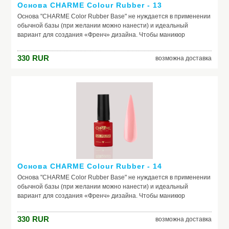
Основа CHARME Colour Rubber - 13
Основа "CHARME Color Rubber Base" не нуждается в применении
обычной базы (при желании можно нанести) и идеальный
вариант для создания «Френч» дизайна. Чтобы маникюр
выглядел безупречно, важно обеспечить идеальное сцепление
лака и ногтевой пластины. Базовое покрытие выравнивает
330
RUR
возможна доставка
природный тон, маскирует неровности ногтя и его естественное
несовершенство. Она служит защитой от растворителей и
красящих веществ, поможет добиться по-настоящему добротного
и красивого маникюра, получить на ногтях заветный цвет. Если вы
красите ногти самостоятельно, основа – ваш самый главный
помощник. Выбирайте!
Основа CHARME Colour Rubber - 14
Основа "CHARME Color Rubber Base" не нуждается в применении
обычной базы (при желании можно нанести) и идеальный
вариант для создания «Френч» дизайна. Чтобы маникюр
выглядел безупречно, важно обеспечить идеальное сцепление
лака и ногтевой пластины. Базовое покрытие выравнивает
330
RUR
возможна доставка
природный тон, маскирует неровности ногтя и его естественное