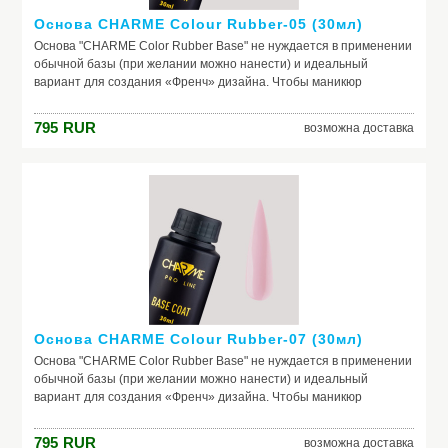
Основа CHARME Colour Rubber-05 (30мл)
Основа "CHARME Color Rubber Base" не нуждается в применении
обычной базы (при желании можно нанести) и идеальный
вариант для создания «Френч» дизайна. Чтобы маникюр
выглядел безупречно, важно обеспечить идеальное сцепление
лака и ногтевой пластины. Базовое покрытие выравнивает
795
RUR
возможна доставка
природный тон, маскирует неровности ногтя и его естественное
несовершенство. Она служит защитой от растворителей и
красящих веществ, поможет добиться по-настоящему добротного
и красивого маникюра, получить на ногтях заветный цвет. Если вы
красите ногти самостоятельно, основа – ваш самый главный
помощник. Выбирайте!
Основа CHARME Colour Rubber-07 (30мл)
Основа "CHARME Color Rubber Base" не нуждается в применении
обычной базы (при желании можно нанести) и идеальный
вариант для создания «Френч» дизайна. Чтобы маникюр
выглядел безупречно, важно обеспечить идеальное сцепление
лака и ногтевой пластины. Базовое покрытие выравнивает
795
RUR
возможна доставка