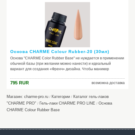
красящих веществ, поможет добиться по-настоящему добротного
и красивого маникюра, получить на ногтях заветный цвет. Если вы
красите ногти самостоятельно, основа – ваш самый главный
помощник. Выбирайте!
Основа CHARME Colour Rubber-20 (30мл)
Основа "CHARME Color Rubber Base" не нуждается в применении
обычной базы (при желании можно нанести) и идеальный
вариант для создания «Френч» дизайна. Чтобы маникюр
выглядел безупречно, важно обеспечить идеальное сцепление
лака и ногтевой пластины. Базовое покрытие выравнивает
795
RUR
возможна доставка
природный тон, маскирует неровности ногтя и его естественное
несовершенство. Она служит защитой от растворителей и
красящих веществ, поможет добиться по-настоящему добротного
Магазин: charme-pro.ru
Категории
Каталог гель-лаков
/
/
и красивого маникюра, получить на ногтях заветный цвет. Если вы
"CHARME PRO"
Гель-лаки CHARME PRO LINE
Основа
/
/
красите ногти самостоятельно, основа – ваш самый главный
CHARME Colour Rubber Base
помощник. Выбирайте!