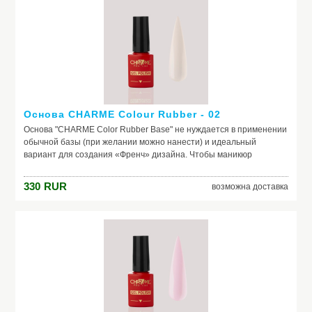
и красивого маникюра, получить на ногтях заветный цвет. Если вы
красите ногти самостоятельно, основа – ваш самый главный
помощник. Выбирайте!
Основа CHARME Colour Rubber - 02
Основа "CHARME Color Rubber Base" не нуждается в применении
обычной базы (при желании можно нанести) и идеальный
вариант для создания «Френч» дизайна. Чтобы маникюр
выглядел безупречно, важно обеспечить идеальное сцепление
лака и ногтевой пластины. Базовое покрытие выравнивает
330
RUR
возможна доставка
природный тон, маскирует неровности ногтя и его естественное
несовершенство. Она служит защитой от растворителей и
красящих веществ, поможет добиться по-настоящему добротного
и красивого маникюра, получить на ногтях заветный цвет. Если вы
красите ногти самостоятельно, основа – ваш самый главный
помощник. Выбирайте!