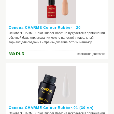
Основа CHARME Colour Rubber - 20
Основа "CHARME Color Rubber Base" не нуждается в применении
обычной базы (при желании можно нанести) и идеальный
вариант для создания «Френч» дизайна. Чтобы маникюр
выглядел безупречно, важно обеспечить идеальное сцепление
лака и ногтевой пластины. Базовое покрытие выравнивает
330
RUR
возможна доставка
природный тон, маскирует неровности ногтя и его естественное
несовершенство. Она служит защитой от растворителей и
красящих веществ, поможет добиться по-настоящему добротного
и красивого маникюра, получить на ногтях заветный цвет. Если вы
красите ногти самостоятельно, основа – ваш самый главный
помощник. Выбирайте!
Основа CHARME Colour Rubber-01 (30 мл)
Основа "CHARME Color Rubber Base" не нуждается в применении