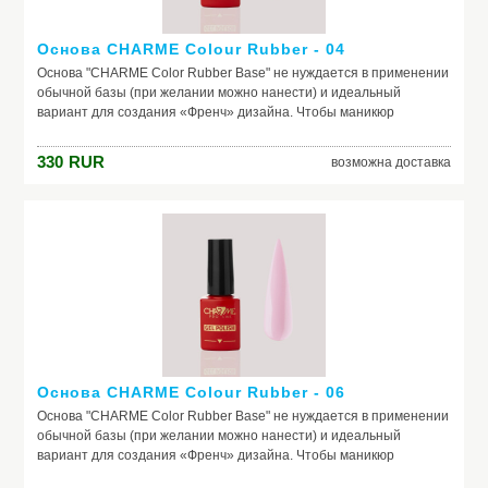
Основа CHARME Colour Rubber - 04
Основа "CHARME Color Rubber Base" не нуждается в применении
обычной базы (при желании можно нанести) и идеальный
вариант для создания «Френч» дизайна. Чтобы маникюр
выглядел безупречно, важно обеспечить идеальное сцепление
лака и ногтевой пластины. Базовое покрытие выравнивает
330
RUR
возможна доставка
природный тон, маскирует неровности ногтя и его естественное
несовершенство. Она служит защитой от растворителей и
красящих веществ, поможет добиться по-настоящему добротного
и красивого маникюра, получить на ногтях заветный цвет. Если вы
красите ногти самостоятельно, основа – ваш самый главный
помощник. Выбирайте!
Основа CHARME Colour Rubber - 06
Основа "CHARME Color Rubber Base" не нуждается в применении
обычной базы (при желании можно нанести) и идеальный
вариант для создания «Френч» дизайна. Чтобы маникюр
выглядел безупречно, важно обеспечить идеальное сцепление