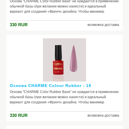
Основа "CHARME Color Rubber Base" не нуждается в применении
обычной базы (при желании можно нанести) и идеальный
вариант для создания «Френч» дизайна. Чтобы маникюр
выглядел безупречно, важно обеспечить идеальное сцепление
лака и ногтевой пластины. Базовое покрытие выравнивает
330
RUR
возможна доставка
природный тон, маскирует неровности ногтя и его естественное
несовершенство. Она служит защитой от растворителей и
красящих веществ, поможет добиться по-настоящему добротного
и красивого маникюра, получить на ногтях заветный цвет. Если вы
красите ногти самостоятельно, основа – ваш самый главный
помощник. Выбирайте!
Основа CHARME Colour Rubber - 18
Основа "CHARME Color Rubber Base" не нуждается в применении
обычной базы (при желании можно нанести) и идеальный
вариант для создания «Френч» дизайна. Чтобы маникюр
выглядел безупречно, важно обеспечить идеальное сцепление
лака и ногтевой пластины. Базовое покрытие выравнивает
330
RUR
возможна доставка
природный тон, маскирует неровности ногтя и его естественное
несовершенство. Она служит защитой от растворителей и
красящих веществ, поможет добиться по-настоящему добротного