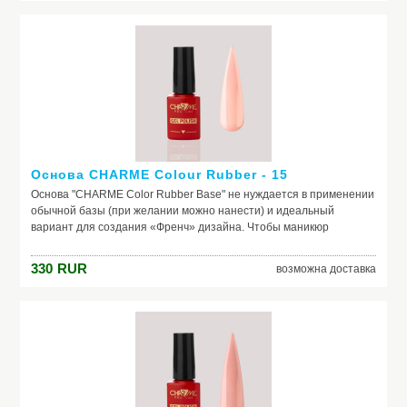
несовершенство. Она служит защитой от растворителей и
красящих веществ, поможет добиться по-настоящему добротного
и красивого маникюра, получить на ногтях заветный цвет. Если вы
красите ногти самостоятельно, основа – ваш самый главный
помощник. Выбирайте!
Основа CHARME Colour Rubber - 15
Основа "CHARME Color Rubber Base" не нуждается в применении
обычной базы (при желании можно нанести) и идеальный
вариант для создания «Френч» дизайна. Чтобы маникюр
выглядел безупречно, важно обеспечить идеальное сцепление
лака и ногтевой пластины. Базовое покрытие выравнивает
330
RUR
возможна доставка
природный тон, маскирует неровности ногтя и его естественное
несовершенство. Она служит защитой от растворителей и
красящих веществ, поможет добиться по-настоящему добротного
и красивого маникюра, получить на ногтях заветный цвет. Если вы
красите ногти самостоятельно, основа – ваш самый главный
помощник. Выбирайте!