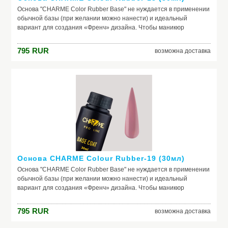
Основа "CHARME Color Rubber Base" не нуждается в применении
обычной базы (при желании можно нанести) и идеальный
вариант для создания «Френч» дизайна. Чтобы маникюр
выглядел безупречно, важно обеспечить идеальное сцепление
лака и ногтевой пластины. Базовое покрытие выравнивает
795
RUR
возможна доставка
природный тон, маскирует неровности ногтя и его естественное
несовершенство. Она служит защитой от растворителей и
красящих веществ, поможет добиться по-настоящему добротного
и красивого маникюра, получить на ногтях заветный цвет. Если вы
красите ногти самостоятельно, основа – ваш самый главный
помощник. Выбирайте!
Основа CHARME Colour Rubber-19 (30мл)
Основа "CHARME Color Rubber Base" не нуждается в применении
обычной базы (при желании можно нанести) и идеальный
вариант для создания «Френч» дизайна. Чтобы маникюр
выглядел безупречно, важно обеспечить идеальное сцепление
лака и ногтевой пластины. Базовое покрытие выравнивает
795
RUR
возможна доставка
природный тон, маскирует неровности ногтя и его естественное
несовершенство. Она служит защитой от растворителей и