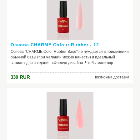
красите ногти самостоятельно, основа – ваш самый главный
помощник. Выбирайте!
Основа CHARME Colour Rubber - 12
Основа "CHARME Color Rubber Base" не нуждается в применении
обычной базы (при желании можно нанести) и идеальный
вариант для создания «Френч» дизайна. Чтобы маникюр
выглядел безупречно, важно обеспечить идеальное сцепление
лака и ногтевой пластины. Базовое покрытие выравнивает
330
RUR
возможна доставка
природный тон, маскирует неровности ногтя и его естественное
несовершенство. Она служит защитой от растворителей и
красящих веществ, поможет добиться по-настоящему добротного
и красивого маникюра, получить на ногтях заветный цвет. Если вы
красите ногти самостоятельно, основа – ваш самый главный
помощник. Выбирайте!