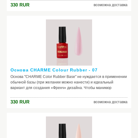
лака и ногтевой пластины. Базовое покрытие выравнивает
330
RUR
возможна доставка
природный тон, маскирует неровности ногтя и его естественное
несовершенство. Она служит защитой от растворителей и
красящих веществ, поможет добиться по-настоящему добротного
и красивого маникюра, получить на ногтях заветный цвет. Если вы
красите ногти самостоятельно, основа – ваш самый главный
помощник. Выбирайте!
Основа CHARME Colour Rubber - 07
Основа "CHARME Color Rubber Base" не нуждается в применении
обычной базы (при желании можно нанести) и идеальный
вариант для создания «Френч» дизайна. Чтобы маникюр
выглядел безупречно, важно обеспечить идеальное сцепление
лака и ногтевой пластины. Базовое покрытие выравнивает
330
RUR
возможна доставка
природный тон, маскирует неровности ногтя и его естественное
несовершенство. Она служит защитой от растворителей и
красящих веществ, поможет добиться по-настоящему добротного
и красивого маникюра, получить на ногтях заветный цвет. Если вы
красите ногти самостоятельно, основа – ваш самый главный
помощник. Выбирайте!