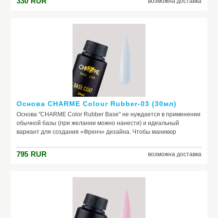
330
RUR
возможна доставка
природный тон, маскирует неровности ногтя и его естественное
несовершенство. Она служит защитой от растворителей и
красящих веществ, поможет добиться по-настоящему добротного
и красивого маникюра, получить на ногтях заветный цвет. Если вы
красите ногти самостоятельно, основа – ваш самый главный
помощник. Выбирайте!
Основа CHARME Colour Rubber-03 (30мл)
Основа "CHARME Color Rubber Base" не нуждается в применении
обычной базы (при желании можно нанести) и идеальный
вариант для создания «Френч» дизайна. Чтобы маникюр
выглядел безупречно, важно обеспечить идеальное сцепление
лака и ногтевой пластины. Базовое покрытие выравнивает
795
RUR
возможна доставка
природный тон, маскирует неровности ногтя и его естественное
несовершенство. Она служит защитой от растворителей и
красящих веществ, поможет добиться по-настоящему добротного
и красивого маникюра, получить на ногтях заветный цвет. Если вы
красите ногти самостоятельно, основа – ваш самый главный
помощник. Выбирайте!