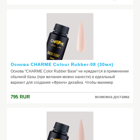
природный тон, маскирует неровности ногтя и его естественное
несовершенство. Она служит защитой от растворителей и
красящих веществ, поможет добиться по-настоящему добротного
и красивого маникюра, получить на ногтях заветный цвет. Если вы
красите ногти самостоятельно, основа – ваш самый главный
помощник. Выбирайте!
Основа CHARME Colour Rubber-08 (30мл)
Основа "CHARME Color Rubber Base" не нуждается в применении
обычной базы (при желании можно нанести) и идеальный
вариант для создания «Френч» дизайна. Чтобы маникюр
выглядел безупречно, важно обеспечить идеальное сцепление
лака и ногтевой пластины. Базовое покрытие выравнивает
795
RUR
возможна доставка
природный тон, маскирует неровности ногтя и его естественное
несовершенство. Она служит защитой от растворителей и
красящих веществ, поможет добиться по-настоящему добротного
и красивого маникюра, получить на ногтях заветный цвет. Если вы
красите ногти самостоятельно, основа – ваш самый главный
помощник. Выбирайте!