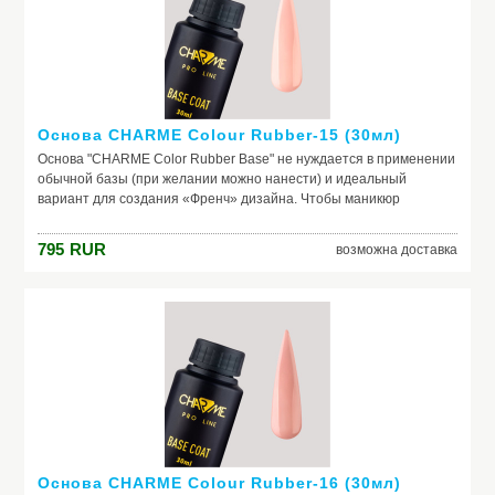
помощник. Выбирайте!
Основа CHARME Colour Rubber-15 (30мл)
Основа "CHARME Color Rubber Base" не нуждается в применении
обычной базы (при желании можно нанести) и идеальный
вариант для создания «Френч» дизайна. Чтобы маникюр
выглядел безупречно, важно обеспечить идеальное сцепление
лака и ногтевой пластины. Базовое покрытие выравнивает
795
RUR
возможна доставка
природный тон, маскирует неровности ногтя и его естественное
несовершенство. Она служит защитой от растворителей и
красящих веществ, поможет добиться по-настоящему добротного
и красивого маникюра, получить на ногтях заветный цвет. Если вы
красите ногти самостоятельно, основа – ваш самый главный
помощник. Выбирайте!
Основа CHARME Colour Rubber-16 (30мл)