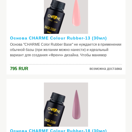
помощник. Выбирайте!
Основа CHARME Colour Rubber-13 (30мл)
Основа "CHARME Color Rubber Base" не нуждается в применении
обычной базы (при желании можно нанести) и идеальный
вариант для создания «Френч» дизайна. Чтобы маникюр
выглядел безупречно, важно обеспечить идеальное сцепление
лака и ногтевой пластины. Базовое покрытие выравнивает
795
RUR
возможна доставка
природный тон, маскирует неровности ногтя и его естественное
несовершенство. Она служит защитой от растворителей и
красящих веществ, поможет добиться по-настоящему добротного
и красивого маникюра, получить на ногтях заветный цвет. Если вы
красите ногти самостоятельно, основа – ваш самый главный
помощник. Выбирайте!
Основа CHARME Colour Rubber-18 (30мл)