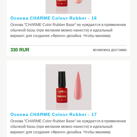
Основа CHARME Colour Rubber - 16
Основа "CHARME Color Rubber Base" не нуждается в применении
обычной базы (при желании можно нанести) и идеальный
вариант для создания «Френч» дизайна. Чтобы маникюр
выглядел безупречно, важно обеспечить идеальное сцепление
лака и ногтевой пластины. Базовое покрытие выравнивает
330
RUR
возможна доставка
природный тон, маскирует неровности ногтя и его естественное
несовершенство. Она служит защитой от растворителей и
красящих веществ, поможет добиться по-настоящему добротного
и красивого маникюра, получить на ногтях заветный цвет. Если вы
красите ногти самостоятельно, основа – ваш самый главный
помощник. Выбирайте!
Основа CHARME Colour Rubber - 17
Основа "CHARME Color Rubber Base" не нуждается в применении
обычной базы (при желании можно нанести) и идеальный
вариант для создания «Френч» дизайна. Чтобы маникюр