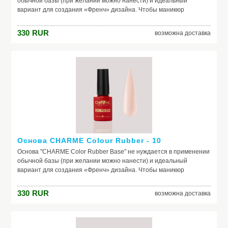
обычной базы (при желании можно нанести) и идеальный
вариант для создания «Френч» дизайна. Чтобы маникюр
выглядел безупречно, важно обеспечить идеальное сцепление
лака и ногтевой пластины. Базовое покрытие выравнивает
330
RUR
возможна доставка
природный тон, маскирует неровности ногтя и его естественное
несовершенство. Она служит защитой от растворителей и
красящих веществ, поможет добиться по-настоящему добротного
и красивого маникюра, получить на ногтях заветный цвет. Если вы
красите ногти самостоятельно, основа – ваш самый главный
помощник. Выбирайте!
Основа CHARME Colour Rubber - 10
Основа "CHARME Color Rubber Base" не нуждается в применении
обычной базы (при желании можно нанести) и идеальный
вариант для создания «Френч» дизайна. Чтобы маникюр
выглядел безупречно, важно обеспечить идеальное сцепление
лака и ногтевой пластины. Базовое покрытие выравнивает
330
RUR
возможна доставка
природный тон, маскирует неровности ногтя и его естественное
несовершенство. Она служит защитой от растворителей и
красящих веществ, поможет добиться по-настоящему добротного
и красивого маникюра, получить на ногтях заветный цвет. Если вы