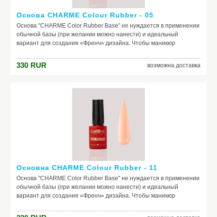
Основа CHARME Colour Rubber - 05
Основа "CHARME Color Rubber Base" не нуждается в применении
обычной базы (при желании можно нанести) и идеальный
вариант для создания «Френч» дизайна. Чтобы маникюр
выглядел безупречно, важно обеспечить идеальное сцепление
лака и ногтевой пластины. Базовое покрытие выравнивает
330
RUR
возможна доставка
природный тон, маскирует неровности ногтя и его естественное
несовершенство. Она служит защитой от растворителей и
красящих веществ, поможет добиться по-настоящему добротного
и красивого маникюра, получить на ногтях заветный цвет. Если вы
красите ногти самостоятельно, основа – ваш самый главный
помощник. Выбирайте!
Основна CHARME Colour Rubber - 11
Основа "CHARME Color Rubber Base" не нуждается в применении
обычной базы (при желании можно нанести) и идеальный
вариант для создания «Френч» дизайна. Чтобы маникюр
выглядел безупречно, важно обеспечить идеальное сцепление
лака и ногтевой пластины. Базовое покрытие выравнивает