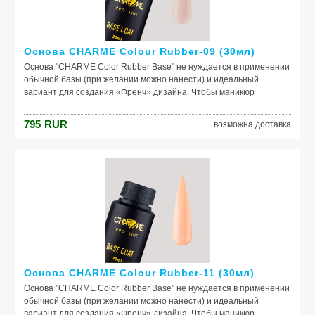
Основа CHARME Colour Rubber-09 (30мл)
Основа "CHARME Color Rubber Base" не нуждается в применении
обычной базы (при желании можно нанести) и идеальный
вариант для создания «Френч» дизайна. Чтобы маникюр
выглядел безупречно, важно обеспечить идеальное сцепление
лака и ногтевой пластины. Базовое покрытие выравнивает
795
RUR
возможна доставка
природный тон, маскирует неровности ногтя и его естественное
несовершенство. Она служит защитой от растворителей и
красящих веществ, поможет добиться по-настоящему добротного
и красивого маникюра, получить на ногтях заветный цвет. Если вы
красите ногти самостоятельно, основа – ваш самый главный
помощник. Выбирайте!
Основа CHARME Colour Rubber-11 (30мл)
Основа "CHARME Color Rubber Base" не нуждается в применении
обычной базы (при желании можно нанести) и идеальный
вариант для создания «Френч» дизайна. Чтобы маникюр