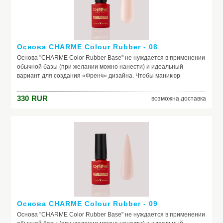
Основа CHARME Colour Rubber - 08
Основа "CHARME Color Rubber Base" не нуждается в применении
обычной базы (при желании можно нанести) и идеальный
вариант для создания «Френч» дизайна. Чтобы маникюр
выглядел безупречно, важно обеспечить идеальное сцепление
лака и ногтевой пластины. Базовое покрытие выравнивает
330
RUR
возможна доставка
природный тон, маскирует неровности ногтя и его естественное
несовершенство. Она служит защитой от растворителей и
красящих веществ, поможет добиться по-настоящему добротного
и красивого маникюра, получить на ногтях заветный цвет. Если вы
красите ногти самостоятельно, основа – ваш самый главный
помощник. Выбирайте!
Основа CHARME Colour Rubber - 09
Основа "CHARME Color Rubber Base" не нуждается в применении