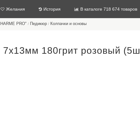
Желания
История
В каталоге 718 674 товаров
"CHARME PRO"
Педикюр
Колпачки и основы
/
/
 7х13мм 180грит розовый (5ш