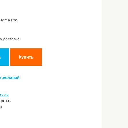
harme Pro
а доставка
а
Купить
к желаний
ro.ru
pro.ru
ru