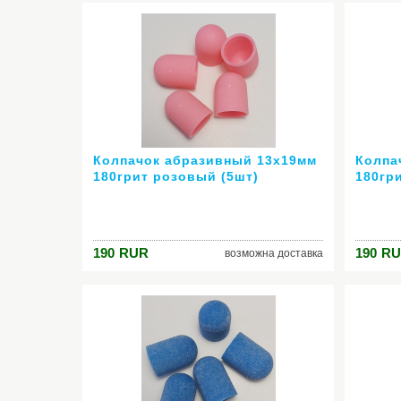
Колпачок абразивный 13х19мм
Колпа
180грит розовый (5шт)
180гр
190
RUR
190
RU
возможна доставка