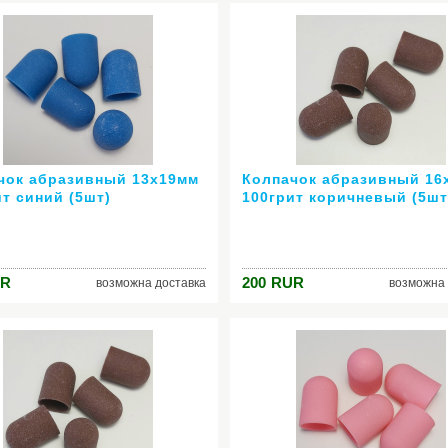
чок абразивный 13х19мм
Колпачок абразивный 16
ит синий (5шт)
100грит коричневый (5шт
R
200
RUR
возможна доставка
возможна 