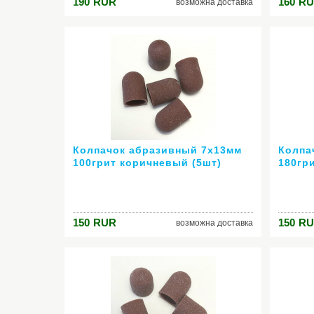
190
RUR
160
RU
возможна доставка
Колпачок абразивный 7х13мм
Колпа
100грит коричневый (5шт)
180гр
150
RUR
150
RU
возможна доставка