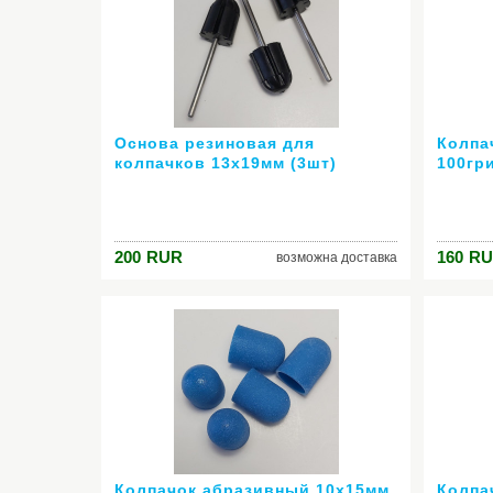
Основа резиновая для
Колпа
колпачков 13х19мм (3шт)
100гр
200
RUR
160
RU
возможна доставка
Колпачок абразивный 10х15мм
Колпа