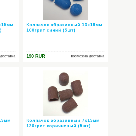
х15мм
Колпачок абразивный 13х19мм
)
100грит синий (5шт)
190
RUR
доставка
возможна доставка
13мм
Колпачок абразивный 7х13мм
120грит коричневый (5шт)