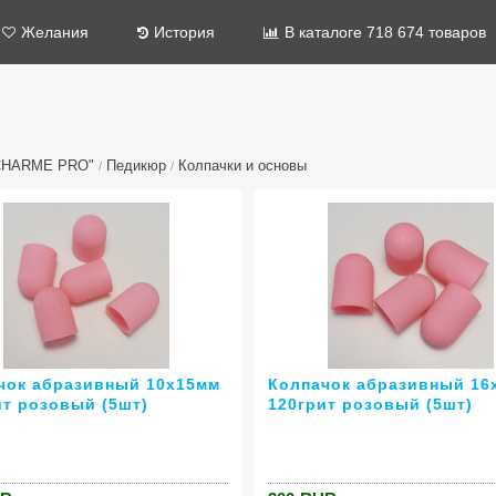
Желания
История
В каталоге 718 674 товаров
"CHARME PRO"
Педикюр
Колпачки и основы
/
/
чок абразивный 10х15мм
Колпачок абразивный 16
ит розовый (5шт)
120грит розовый (5шт)