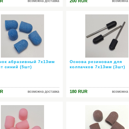
R
200
RUR
возможна доставка
возможна 
чок абразивный 7х13мм
Основа резиновая для
ит синий (5шт)
колпачков 7х13мм (3шт)
R
180
RUR
возможна доставка
возможна 