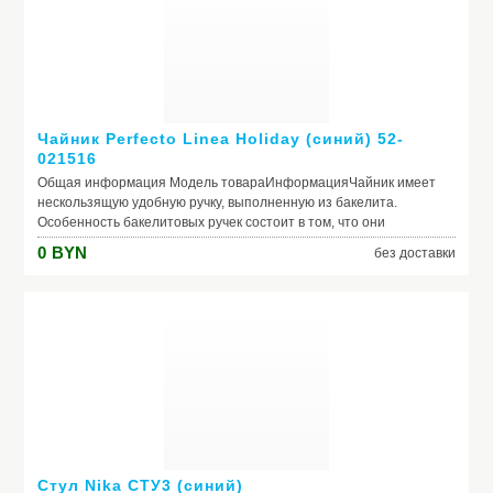
Чайник Perfecto Linea Holiday (синий) 52-
021516
Общая информация Модель товараИнформацияЧайник имеет
нескользящую удобную ручку, выполненную из бакелита.
Особенность бакелитовых ручек состоит в том, что они
практически не нагреваются даже при длительном нагреве.
0
BYN
без доставки
Клапан свистка, также покрытый бакелитом, защитит руки при
разливании кипятка. Встроенный свисток вовремя оповестит Вас
о закипании воды. Хорошо зафиксированная и плотно
прилегающая крышка дольше сохранит тепло.Описание
ОсновныеМатериалнержавеющая стальОбъем2.15
лЦветсинийСвистокДа с рычажкомСовместимость с
конфоркамигаз, электро, стеклокерамика, индукция Особенности
конструкцииВнешнее покрытиеНетПригодность для
посудомоечной машиныДаРучкабакелитоваяФиксированная
ручкаНет Размеры и весДиаметр19 смВысота16 см
Стул Nika СТУ3 (синий)