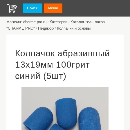
Поиск
Меню
Магазин: charme-pro.ru
Категории
Каталог гель-лаков
/
/
"CHARME PRO"
Педикюр
Колпачки и основы
/
/
Колпачок абразивный
13х19мм 100грит
синий (5шт)