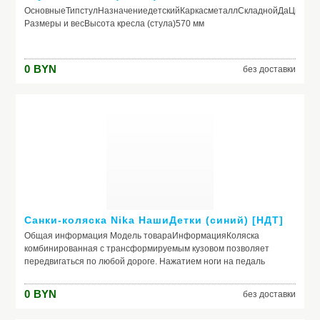
ОсновныеТипстулНазначениедетскийКаркасметаллСкладнойДаЦветси
Размеры и весВысота кресла (стула)570 мм
0
BYN
без доставки
Санки-коляска Nika НашиДетки (синий) [НДТ]
Общая информация Модель товараИнформацияКоляска
комбинированная с трансформируемым кузовом позволяет
передвигаться по любой дороге. Нажатием ноги на педаль
опускаются колеса, и вы можете везти коляску по асфальту или
по гладкому полу. Еще одно нажатие — коляска
0
BYN
без доставки
трансформируется в санки и снова скользить по снегу.- плоские
полозья 40 мм- высокопрочный стальной каркас- механизм смены