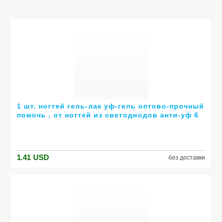
1 шт. ногтей гель-лак уф-гель оптово-прочный
помочь , от ногтей из светодиодов анти-уф 6
мл горячей гель 80 цветов № 24007 ( горячая
распродажа цвет )
1.41
USD
без доставки