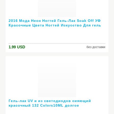
2016 Мода Неон Ногтей Гель-Лак Soak Off УФ
Красочные Цвета Ногтей Искусство Для гель
лака для ногтей длительный гель
1.99
USD
без доставки
Гель-лак UV и из светодиодов сияющий
красочный 132 Colors10ML долгое
выдерживает с лаком дешевые маникюр