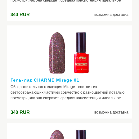
посмотри, как она сверкает. средняя консистенция идеальное
нанесение светоотражающий эффект наполнение в виде потали
340
RUR
возможна доставка
Гель-лак CHARME Mirage 01
Обворожительная коллекция Mirage - состоит из
светоотражающих частичек совместно с разноцветной поталью,
посмотри, как она сверкает. средняя консистенция идеальное
нанесение светоотражающий эффект наполнение в виде потали
340
RUR
возможна доставка