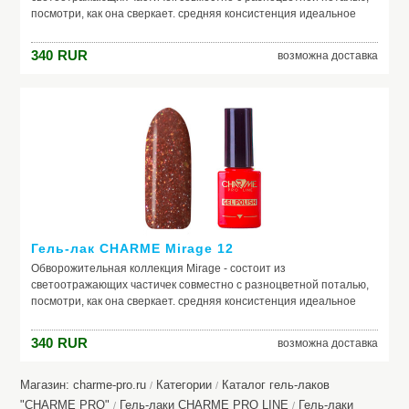
посмотри, как она сверкает. средняя консистенция идеальное
нанесение светоотражающий эффект наполнение в виде потали
340
RUR
возможна доставка
Гель-лак CHARME Mirage 12
Обворожительная коллекция Mirage - состоит из
светоотражающих частичек совместно с разноцветной поталью,
посмотри, как она сверкает. средняя консистенция идеальное
нанесение светоотражающий эффект наполнение в виде потали
340
RUR
возможна доставка
Магазин: charme-pro.ru
Категории
Каталог гель-лаков
/
/
"CHARME PRO"
Гель-лаки CHARME PRO LINE
Гель-лаки
/
/