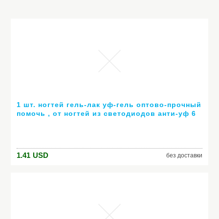
1 шт. ногтей гель-лак уф-гель оптово-прочный
помочь , от ногтей из светодиодов анти-уф 6
мл горячей гель 80 цветов № 24007 ( горячая
распродажа цвет )
1.41
USD
без доставки