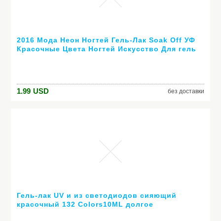
2016 Мода Неон Ногтей Гель-Лак Soak Off УФ
Красочные Цвета Ногтей Искусство Для гель
лака для ногтей длительный гель
1.99
USD
без доставки
Гель-лак UV и из светодиодов сияющий
красочный 132 Colors10ML долгое
выдерживает с лаком дешевые маникюр