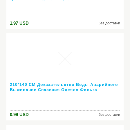
Фольга Маникюр Наклейки Украшения DIY Nail
Инструменты XF1372-1421
1.97
USD
без доставки
210*140 СМ Доказательство Воды Аварийного
Выживание Спасения Одеяло Фольга
Тепловая Пространство Первая Помощь
Ленты Спасения Занавес Открытый
0.99
USD
без доставки