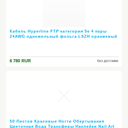
Кабель Hyperline FTP категория 5e 4 пары
24AWG одножильный фольга LSZH оранжевый
FTP4-C5E-SOLID-LSZH-OR-305
6 780
RUR
без доставки
50 Листов Красивые Ногти Обертывания
Цветочная Вода Трансферы Наклейки Nail Art