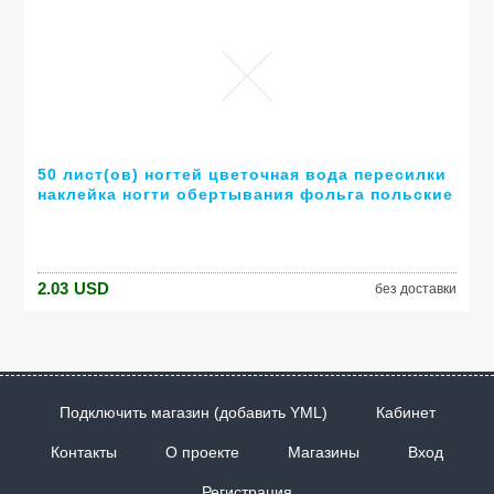
50 лист(ов) ногтей цветочная вода пересилки
наклейка ногти обертывания фольга польские
надписи временные татуировки водяной знак
XF1372-1421
2.03
USD
без доставки
Подключить магазин (добавить YML)
Кабинет
Контакты
О проекте
Магазины
Вход
Регистрация