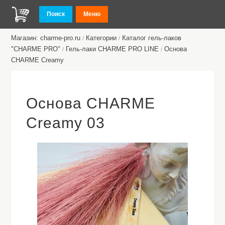
Поиск
Меню
Магазин: charme-pro.ru
Категории
Каталог гель-лаков
/
/
"CHARME PRO"
Гель-лаки CHARME PRO LINE
Основа
/
/
CHARME Сreamy
Основа CHARME
Сreamy 03