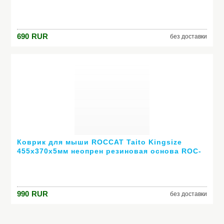
13-050
690
RUR
без доставки
Коврик для мыши ROCCAT Taito Kingsize
455х370x5мм неопрен резиновая основа ROC-
13-062
990
RUR
без доставки