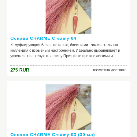
Основа CHARME Сreamy 04
Камуфлирующая база с поталью, блестками - залипательная
коллекция с взрывным настроением. Идеально выравнивает и
укрепляет ногтевую пластину Приятные цвета с легкими и
нежными оттенками Россыпь невероятных частичек потали и
блесток, которую так и хочется рассматривать
275
RUR
возможна доставка
Основа CHARME Сreamy 03 (30 мл)