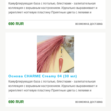
Камуфлирующая база с поталью, блестками - залипательная
коллекция с взрывным настроением. Идеально выравнивает и
укрепляет ногтевую пластину Приятные цвета с легкими и
нежными оттенками Россыпь невероятных частичек потали и
блесток, которую так и хочется рассматривать
690
RUR
возможна доставка
Основа CHARME Сreamy 04 (30 мл)
Камуфлирующая база с поталью, блестками - залипательная
коллекция с взрывным настроением. Идеально выравнивает и
укрепляет ногтевую пластину Приятные цвета с легкими и
нежными оттенками Россыпь невероятных частичек потали и
блесток, которую так и хочется рассматривать
690
RUR
возможна доставка