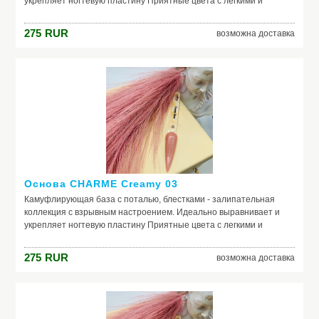
укрепляет ногтевую пластину Приятные цвета с легкими и
нежными оттенками Россыпь невероятных частичек потали и
блесток, которую так и хочется рассматривать
275
RUR
возможна доставка
Основа CHARME Сreamy 03
Камуфлирующая база с поталью, блестками - залипательная
коллекция с взрывным настроением. Идеально выравнивает и
укрепляет ногтевую пластину Приятные цвета с легкими и
нежными оттенками Россыпь невероятных частичек потали и
блесток, которую так и хочется рассматривать
275
RUR
возможна доставка