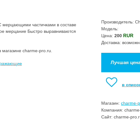
Производитель: C
С мерцающими частичками в составе
Модель:
ное мерцание Быстро выравниваются
RUR
Цена:
200
Доставка: возможн
 магазине charme-pro.ru.
Лучшая цен
отражающие
в списо
Магазин:
charme-p
Компания: charme-
Сайт: charme-pro.