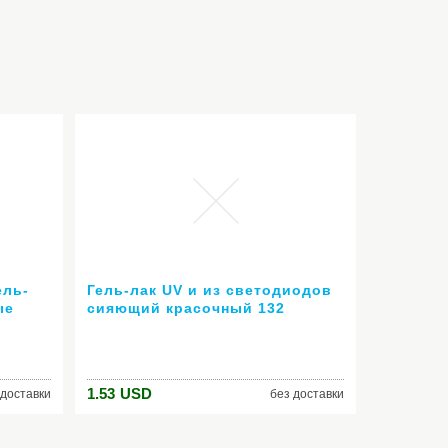
ель-
Гель-лак UV и из светодиодов
ые
сияющий красочный 132
Для
Colors10ML долгое
выдерживает с лаком дешевые
маникюр
1.53
USD
 доставки
без доставки