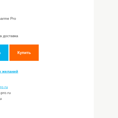
harme Pro
а доставка
а
Купить
к желаний
ro.ru
pro.ru
ru