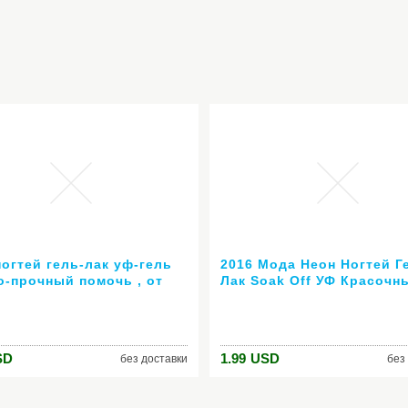
ногтей гель-лак уф-гель
2016 Мода Неон Ногтей Г
о-прочный помочь , от
Лак Soak Off УФ Красочн
й из светодиодов анти-уф
Цвета Ногтей Искусство 
горячей гель 80 цветов №
гель лака для ногтей
 ( горячая распродажа
длительный гель
SD
1.99
USD
без доставки
без