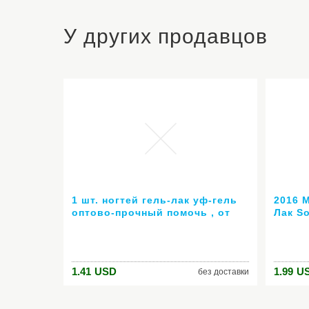
У других продавцов
1 шт. ногтей гель-лак уф-гель
2016 
оптово-прочный помочь , от
Лак S
ногтей из светодиодов анти-уф
Цвета
6 мл горячей гель 80 цветов №
гель л
24007 ( горячая распродажа
длите
цвет )
1.41
USD
1.99
U
без доставки