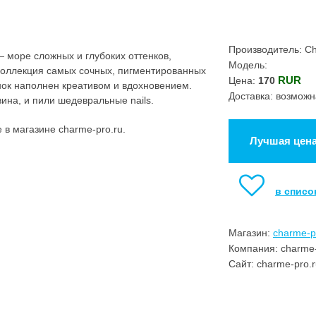
Производитель: C
 море сложных и глубоких оттенков,
Модель:
 Коллекция самых сочных, пигментированных
RUR
Цена:
170
нок наполнен креативом и вдохновением.
Доставка: возможн
вина, и пили шедевральные nails.
в магазине charme-pro.ru.
Лучшая цен
в списо
Магазин:
charme-p
Компания: charme-
Сайт: charme-pro.