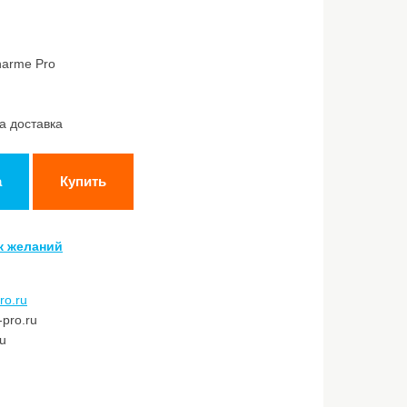
harme Pro
а доставка
а
Купить
к желаний
ro.ru
pro.ru
ru