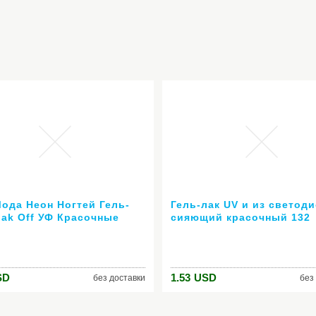
Мода Неон Ногтей Гель-
Гель-лак UV и из светод
oak Off УФ Красочные
сияющий красочный 132
 Ногтей Искусство Для
Colors10ML долгое
ака для ногтей
выдерживает с лаком д
льный гель
маникюр
SD
1.53
USD
без доставки
без