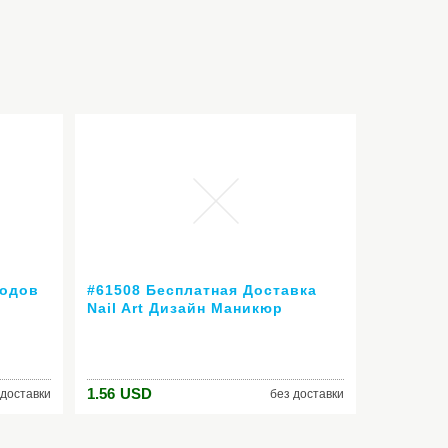
иодов
#61508 Бесплатная Доставка
Nail Art Дизайн Маникюр
Venalisa Новый 60 Цвет 7.5 Мл
ешевые
Soak Off Гель-Лак
СВЕТОДИОДНЫХ УФ-Гель Для
Ногтей Гелем лак
1.56
USD
 доставки
без доставки