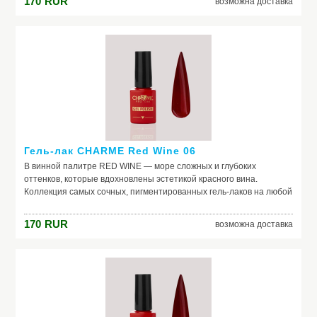
170
RUR
возможна доставка
вина, и пили шедевральные nails.
Гель-лак CHARME Red Wine 06
В винной палитре RED WINE — море сложных и глубоких
оттенков, которые вдохновлены эстетикой красного вина.
Коллекция самых сочных, пигментированных гель-лаков на любой
случай жизни. Каждый оттенок наполнен креативом и
вдохновением. Скорее открывай свой, как бутылку изысканного
170
RUR
возможна доставка
вина, и пили шедевральные nails.