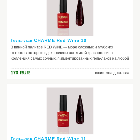
Гель-лак CHARME Red Wine 10
В винной палитре RED WINE — море сложных и глубоких
оттенков, которые вдохновлены эстетикой красного вина.
Коллекция самых сочных, пигментированных гель-лаков на любой
случай жизни. Каждый оттенок наполнен креативом и
вдохновением. Скорее открывай свой, как бутылку изысканного
170
RUR
возможна доставка
вина, и пили шедевральные nails.
Гель-лак CHARME Red Wine 11