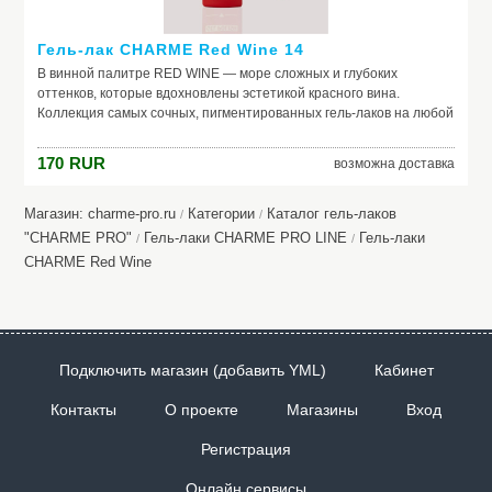
Гель-лак CHARME Red Wine 14
В винной палитре RED WINE — море сложных и глубоких
оттенков, которые вдохновлены эстетикой красного вина.
Коллекция самых сочных, пигментированных гель-лаков на любой
случай жизни. Каждый оттенок наполнен креативом и
вдохновением. Скорее открывай свой, как бутылку изысканного
170
RUR
возможна доставка
вина, и пили шедевральные nails.
Магазин: charme-pro.ru
Категории
Каталог гель-лаков
/
/
"CHARME PRO"
Гель-лаки CHARME PRO LINE
Гель-лаки
/
/
CHARME Red Wine
Подключить магазин (добавить YML)
Кабинет
Контакты
О проекте
Магазины
Вход
Регистрация
Онлайн сервисы