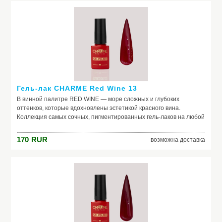
Гель-лак CHARME Red Wine 13
В винной палитре RED WINE — море сложных и глубоких
оттенков, которые вдохновлены эстетикой красного вина.
Коллекция самых сочных, пигментированных гель-лаков на любой
случай жизни. Каждый оттенок наполнен креативом и
вдохновением. Скорее открывай свой, как бутылку изысканного
170
RUR
возможна доставка
вина, и пили шедевральные nails.