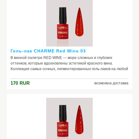
Гель-лак CHARME Red Wine 03
В винной палитре RED WINE — море сложных и глубоких
оттенков, которые вдохновлены эстетикой красного вина.
Коллекция самых сочных, пигментированных гель-лаков на любой
случай жизни. Каждый оттенок наполнен креативом и
вдохновением. Скорее открывай свой, как бутылку изысканного
170
RUR
возможна доставка
вина, и пили шедевральные nails.