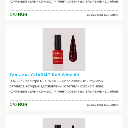
Коллекция самых сочных, пигментированных гель-лаков на любой
случай жизни. Каждый оттенок наполнен креативом и
вдохновением. Скорее открывай свой, как бутылку изысканного
170
RUR
возможна доставка
вина, и пили шедевральные nails.
Гель-лак CHARME Red Wine 09
В винной палитре RED WINE — море сложных и глубоких
оттенков, которые вдохновлены эстетикой красного вина.
Коллекция самых сочных, пигментированных гель-лаков на любой
случай жизни. Каждый оттенок наполнен креативом и
вдохновением. Скорее открывай свой, как бутылку изысканного
170
RUR
возможна доставка
вина, и пили шедевральные nails.