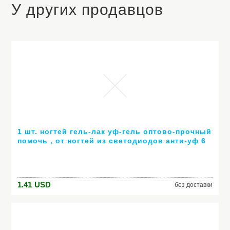
У других продавцов
1 шт. ногтей гель-лак уф-гель оптово-прочный
помочь , от ногтей из светодиодов анти-уф 6
мл горячей гель 80 цветов № 24007 ( горячая
распродажа цвет )
1.41
USD
без доставки