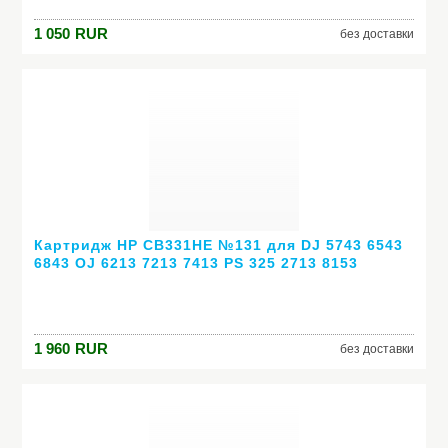
1 050
RUR
без доставки
Картридж HP CB331HE №131 для DJ 5743 6543
6843 OJ 6213 7213 7413 PS 325 2713 8153
двойная упаковка черный
1 960
RUR
без доставки