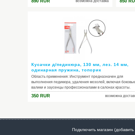
890
RUR
850
RU
возможна доставка
в домашних условиях. Благодаря
Благодар
индивидуальной ручной заточке, кусачки
кусачки 
имеют удобную форму и остроту рабочих
рабочих 
поверхностей. Особая ковка и закалка
закалка
обеспечивают длительный срок
использ
использования инструмента. Меры
предост
предосторожности: Хранить в недоступном
для дете
для детей месте. При дезинфекции
инструм
инструмента рекомендуется использовать
средства
средства с pH>7 и не нагревать свыше 300°
С.
С.
Кусачки д/педикюра, 130 мм, лез. 14 мм,
одинарная пружина, топорик
Область применения: Инструмент предназначен для
выполнения педикюра, удаления мозолей, включая боковы
валики и заусенцы профессионалами в салонах красоты.
Благодаря индивидуальной ручной заточке, кусачки имеют
350
RUR
возможна достав
удобную форму и остроту рабочих поверхностей. Особая
ковка и закалка обеспечивают длительный срок
использования инструмента. Меры предосторожности:
Хранить в недоступном для детей месте. При дезинфекции
инструмента рекомендуется использовать средства с pH>7
не нагревать свыше 300° С.
Подключить магазин (добавить