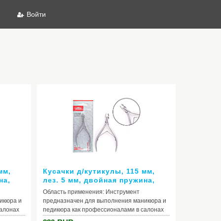
Войти
мм,
Кусачки д/кутикулы, 115 мм,
на,
лез. 5 мм, двойная пружина,
закругленные
Область применения: Инструмент
икюра и
предназначен для выполнения маникюра и
салонах
педикюра как профессионалами в салонах
.
красоты, так и в домашних условиях.