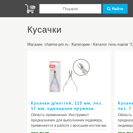
Найти
Кусачки
Магазин: charme-pro.ru
Категории
Каталог гель-лаков 
/
/
Кусачки д/ногтей, 115 мм, лез.
Кусачк
17 мм, одинарная пружина
лез. 
Область применения: Инструмент
Область
предназначен для выполнения педикюра,
предназ
применяется в работе с вросшим ногтем как
педикюр
профессионалами в салонах красоты, так и
красоты,