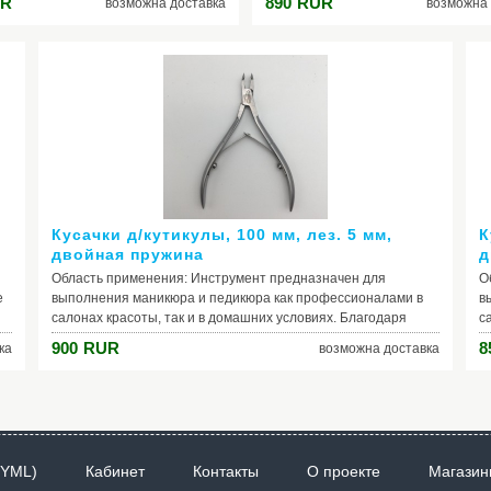
R
890
RUR
возможна доставка
возможна 
я индивидуальной ручной заточке,
Благодаря индивидуальной ручной 
имеют удобную форму и остроту
кусачки имеют удобную форму и ос
поверхностей. Особая ковка и
рабочих поверхностей. Особая ковк
 обеспечивают длительный срок
закалка обеспечивают длительный 
ования инструмента. Меры
использования инструмента. Меры
орожности: Хранить в недоступном
предосторожности: Хранить в недо
й месте. При дезинфекции
для детей месте. При дезинфекции
ента рекомендуется использовать
инструмента рекомендуется испол
 с pH>7 и не нагревать свыше 300°
средства с pH>7 и не нагревать св
С.
Кусачки д/кутикулы, 100 мм, лез. 5 мм,
К
двойная пружина
д
Область применения: Инструмент предназначен для
О
е
выполнения маникюра и педикюра как профессионалами в
в
салонах красоты, так и в домашних условиях. Благодаря
с
индивидуальной ручной заточке, кусачки имеют удобную
и
900
RUR
8
ка
возможна доставка
форму и остроту рабочих поверхностей. Особая ковка и
ф
закалка обеспечивают длительный срок использования
з
инструмента. Меры предосторожности: Хранить в
и
недоступном для детей месте. При дезинфекции
н
 и
инструмента рекомендуется использовать средства с pH>7 и
и
не нагревать свыше 300° С.
н
 YML)
Кабинет
Контакты
О проекте
Магазин