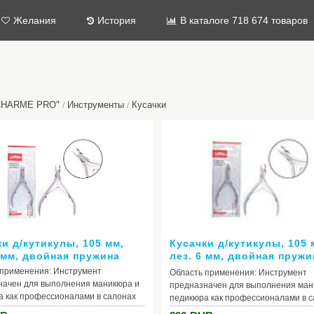
Желания
История
В каталоге 718 674 товаров
"CHARME PRO"
Инструменты
Кусачки
/
/
и д/кутикулы, 105 мм,
Кусачки д/кутикулы, 105 
7 мм, двойная пружина
лез. 6 мм, двойная пружи
закругл
 применения: Инструмент
Область применения: Инструмент
начен для выполнения маникюра и
предназначен для выполнения ман
а как профессионалами в салонах
педикюра как профессионалами в 
 так и в домашних условиях.
красоты, так и в домашних условиях