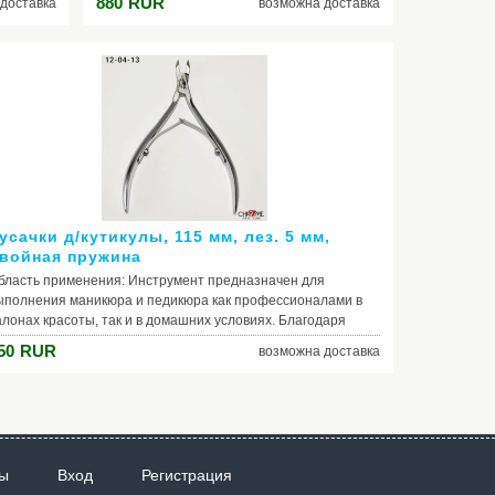
880
RUR
доставка
возможна доставка
заточке,
Благодаря индивидуальной ручной заточке,
троту
кусачки имеют удобную форму и остроту
а и
рабочих поверхностей. Особая ковка и
срок
закалка обеспечивают длительный срок
использования инструмента. Меры
ступном
предосторожности: Хранить в недоступном
для детей месте. При дезинфекции
ьзовать
инструмента рекомендуется использовать
ыше 300°
средства с pH>7 и не нагревать свыше 300°
С.
усачки д/кутикулы, 115 мм, лез. 5 мм,
войная пружина
бласть применения: Инструмент предназначен для
ыполнения маникюра и педикюра как профессионалами в
алонах красоты, так и в домашних условиях. Благодаря
ндивидуальной ручной заточке, кусачки имеют удобную
50
RUR
возможна доставка
орму и остроту рабочих поверхностей. Особая ковка и
акалка обеспечивают длительный срок использования
нструмента. Меры предосторожности: Хранить в
едоступном для детей месте. При дезинфекции
нструмента рекомендуется использовать средства с pH>7 и
е нагревать свыше 300° С.
ы
Вход
Регистрация