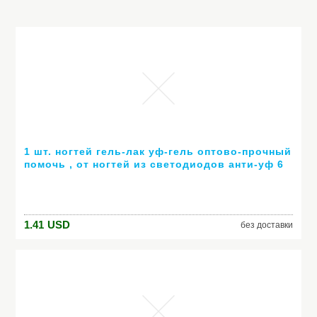
1 шт. ногтей гель-лак уф-гель оптово-прочный
помочь , от ногтей из светодиодов анти-уф 6
мл горячей гель 80 цветов № 24007 ( горячая
распродажа цвет )
1.41
USD
без доставки