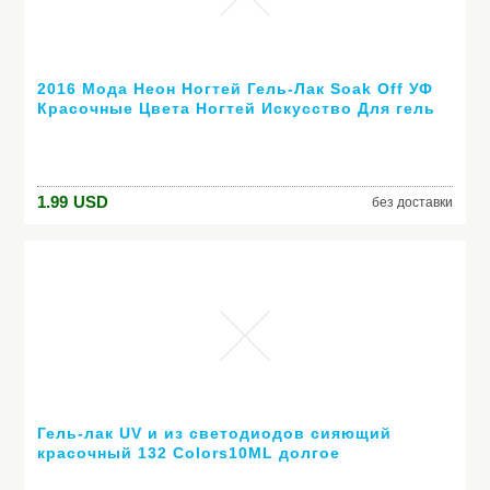
2016 Мода Неон Ногтей Гель-Лак Soak Off УФ
Красочные Цвета Ногтей Искусство Для гель
лака для ногтей длительный гель
1.99
USD
без доставки
Гель-лак UV и из светодиодов сияющий
красочный 132 Colors10ML долгое
выдерживает с лаком дешевые маникюр