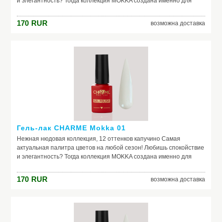
и элегантность? Тогда коллекция MOKKA создана именно для
тебя средне-густая консистенция плотные оттенки легкое
нанесение
170
RUR
возможна доставка
Гель-лак CHARME Mokka 01
Нежная нюдовая коллекция, 12 оттенков капучино Самая
актуальная палитра цветов на любой сезон! Любишь спокойствие
и элегантность? Тогда коллекция MOKKA создана именно для
тебя средне-густая консистенция плотные оттенки легкое
нанесение
170
RUR
возможна доставка