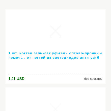
1 шт. ногтей гель-лак уф-гель оптово-прочный
помочь , от ногтей из светодиодов анти-уф 6
мл горячей гель 80 цветов № 24007 ( горячая
распродажа цвет )
1.41
USD
без доставки