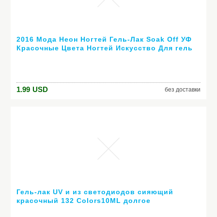
2016 Мода Неон Ногтей Гель-Лак Soak Off УФ
Красочные Цвета Ногтей Искусство Для гель
лака для ногтей длительный гель
1.99
USD
без доставки
Гель-лак UV и из светодиодов сияющий
красочный 132 Colors10ML долгое
выдерживает с лаком дешевые маникюр