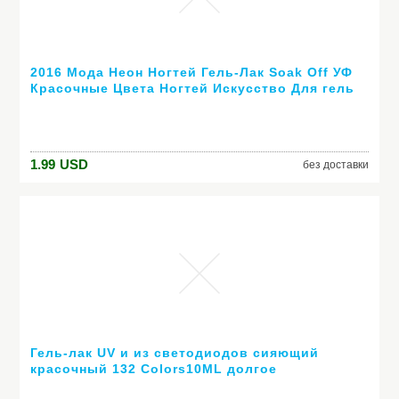
2016 Мода Неон Ногтей Гель-Лак Soak Off УФ
Красочные Цвета Ногтей Искусство Для гель
лака для ногтей длительный гель
1.99
USD
без доставки
Гель-лак UV и из светодиодов сияющий
красочный 132 Colors10ML долгое
выдерживает с лаком дешевые маникюр