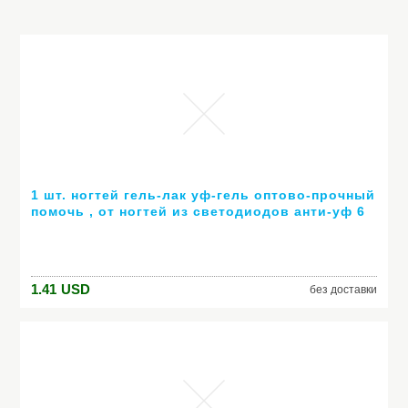
1 шт. ногтей гель-лак уф-гель оптово-прочный
помочь , от ногтей из светодиодов анти-уф 6
мл горячей гель 80 цветов № 24007 ( горячая
распродажа цвет )
1.41
USD
без доставки