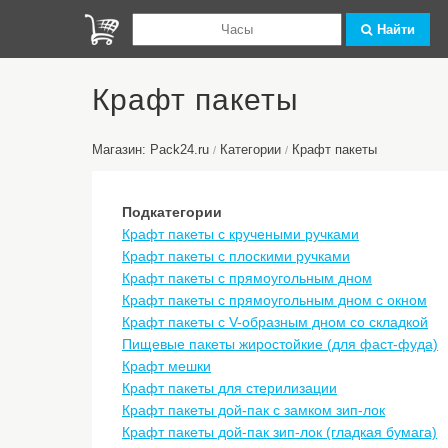
Найти
Крафт пакеты
Магазин: Pack24.ru
Категории
Крафт пакеты
/
/
Подкатегории
Крафт пакеты с кручеными ручками
Крафт пакеты с плоскими ручками
Крафт пакеты с прямоугольным дном
Крафт пакеты с прямоугольным дном с окном
Крафт пакеты с V-образным дном со складкой
Пищевые пакеты жиростойкие (для фаст-фуда)
Крафт мешки
Крафт пакеты для стерилизации
Крафт пакеты дой-пак с замком зип-лок
Крафт пакеты дой-пак зип-лок (гладкая бумага)