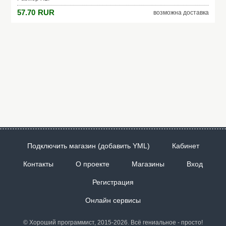
Производитель: Pack24
57.70
RUR
возможна доставка
Модель: Плащ-дождевик "Пончо", 90х120см, с рукавами
(HANS)
Подключить магазин (добавить YML)
Кабинет
Контакты
О проекте
Магазины
Вход
Регистрация
Онлайн сервисы
© Хороший программист, 2015-2026. Всё гениальное - просто!