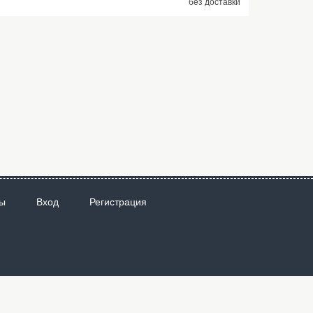
без доставки
х ПК-Audio 2 х USB 2.0 1 x RJ45 1 x Coax 1 х Выход на
 Количество динамиков 2 Мощность динамиков 20 Вт
вкой: 1289.4х806.7х239.5 мм Без подставки:
465х140х866 мм Крепление 300x200 мм
ы
Вход
Регистрация