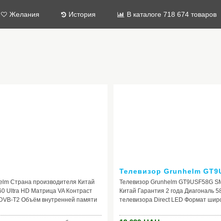
Желания
История
В каталоге 718 674 товаров
Телевизор Grunhelm GT
lm Страна производителя Китай
Телевизор Grunhelm GT9USF58G S
0 Ultra HD Матрица VA Контраст
Китай Гарантия 2 года Диагональ 5
р DVB-T2 Объём внутренней памяти
телевизора Direct LED Формат широ
55 Разъемы 2*USB 2.0 |
TV Да WiFi Да Цифровой тюнер ATV
T(Mini) | 1*LAN | 3*HDMI 2.0 | 1*VGA
CPU Cortex-A9(2-х ядерный) Разъем