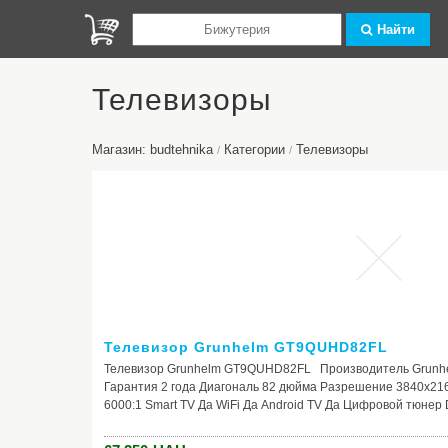
Найти
Телевизоры
Магазин: budtehnika
Категории
Телевизоры
/
/
Телевизор Grunhelm GT9QUHD82FL
Телевизор Grunhelm GT9QUHD82FL Производитель Grunhe
Гарантия 2 года Диагональ 82 дюйма Разрешение 3840x216
6000:1 Smart TV Да WiFi Да Android TV Да Цифровой тюне
8 гб Объём оперативной памяти 1.5 гб. Процессор Cortex-A
1*YPBPR(Mini) | 1*AVIN(Mini) | 1*Earphone | 1*SPDIF | 1*AVOU