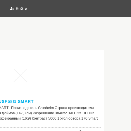
Войти
9USF58G SMART
MART Производитель Grunhelm Страна производителя
8 дюймов (147,3 см) Разрешение 3840x2160 Ultra HD Тип
коэкранный (16:9) Контраст 5000:1 Угол обзора 170 Smart
, DVB-Т/Т2/C Объём внутренней памяти 8 Гб Процессор
ы 1 х Component video (YPBPR) mini 3 х HDMI (HDCP