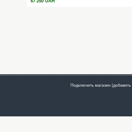
67 250
UAH
| 1*PC audio | 1*RF Тюнер: ATV:100CH | DVB-T2:1000CH | Sma
2 Мощность динамиков 10 Вт Размеры Габаритный размер 1
Вы решили купить Телевизор Grunhelm GT9QUHD82FL , восп
странице товара или позвоните по телефонам 095-473-48-0
Вами свяжутся и предложат удобный способ доставки и ра
Подключить магазин (добавить