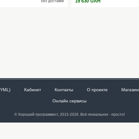
19 630
UAH
без доставки
rt TV | Wi-Fi Количество динамиков
Version: 2.2) 1 х VGA 2 х RF (T2) 1 
837,6 х 53 х 1057 Вес 48,7кг Если
наушники 1 x AV вход 1 x AV выход
ользуйтесь кнопкой "Купить" на
Наличие пульта + Размеры С подста
7 или 068-011-67-57. Вскоре с
1289.4х746.4х71.7 мм Упаковка: 1
счета.
 YML)
Кабинет
Контакты
О проекте
Магазин
Онлайн сервисы
© Хороший программист, 2015-2026. Всё гениальное - просто!