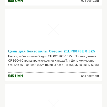
580
UAH
без доставки
Цепь для бензопилы Oregon 21LPX076E 0.325
Цепь для бензопилы Oregon 21LPX076E 0.325 Производитель
OREGON Страна происхождения Канада Тип Цепь Количество
звеньев 76 Шаг цепи 0.325 Ширина паза 1.5 мм Длина шины 50 см
Рекомендовано Для шин длиной 50 см (20"), шириной паза 1.5 мм
(0.58") Подходит для Бензопил FORTE, WERK, КЕНТАВР, VITALS,
545
UAH
без доставки
GREEN GARDEN, ДНИПРО-М, БРИГАДИР, FORESTA, УРАЛ,
ТАЙГА, БАЙКАЛ, IRON ANGEL Штрих код: 5400182879572