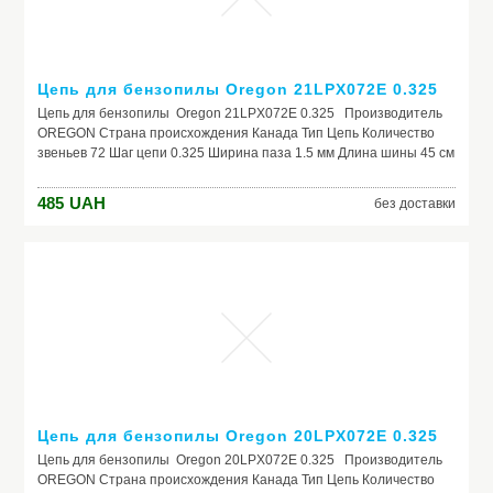
Цепь для бензопилы Oregon 21LPX072E 0.325
Цепь для бензопилы Oregon 21LPX072E 0.325 Производитель
OREGON Страна происхождения Канада Тип Цепь Количество
звеньев 72 Шаг цепи 0.325 Ширина паза 1.5 мм Длина шины 45 см
Рекомендовано Для шин длиной 45 см (18"), шириной паза 1.5 мм
(0.58") Подходит для Бензопил FORTE, WERK, КЕНТАВР, VITALS,
485
UAH
без доставки
GREEN GARDEN, ДНИПРО-М, БРИГАДИР, FORESTA, УРАЛ,
ТАЙГА, БАЙКАЛ, IRON ANGEL Штрих код: 5400182869030
Цепь для бензопилы Oregon 20LPX072E 0.325
Цепь для бензопилы Oregon 20LPX072E 0.325 Производитель
OREGON Страна происхождения Канада Тип Цепь Количество