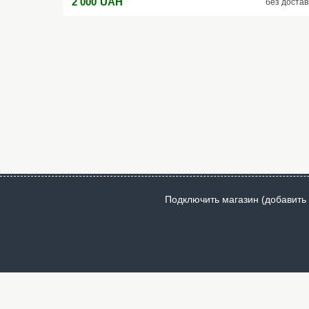
2 000
UAH
без достав
Рабочая температура - 10 до + 40 °C Класс инструмента
Профессиональный
Подключить магазин (добавить