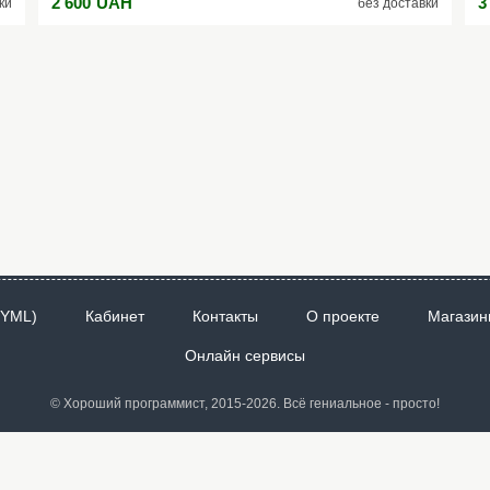
2 600
UAH
3
ки
без доставки
Время измерения 5 сек Источник питания 3 батареи AA/ 1.5
р
Вт Автономная работа 15 ч Резьба штатива 1.4" Рабочая
Д
температура - 10 до + 40 °C Класс инструмента
д
Профессиональный Вес 1.1 кг
Б
в
А
6
 YML)
Кабинет
Контакты
О проекте
Магазин
Онлайн сервисы
© Хороший программист, 2015-2026. Всё гениальное - просто!