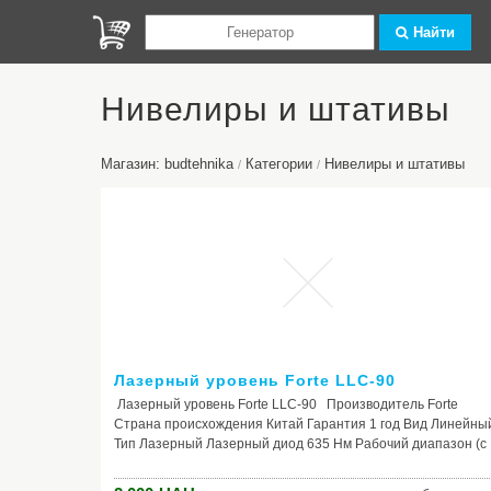
Найти
Нивелиры и штативы
Магазин: budtehnika
Категории
Нивелиры и штативы
/
/
Лазерный уровень Forte LLC-90
Лазерный уровень Forte LLC-90 Производитель Forte
Страна происхождения Китай Гарантия 1 год Вид Линейны
Тип Лазерный Лазерный диод 635 Hм Рабочий диапазон (с
приемником) 10 м Точность нивелирования +0.5 мм/м
Диапазон самонивелирования 4° Резьба штатива 1.4"