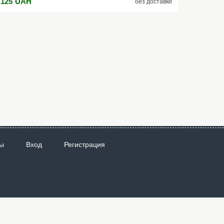
 125
UAH
без доставки
абота 1 линия 3 часа/2 линии 1,5 часа Резьба штатива 1/4"
альность нивелирования 15 м Рабочая температура от -0°C
о +0°C Вес 280 г Дополнительно Цвет лазера зеленый
езопасное лазерное излучение Одна горизонтальная, одна
ертикальная или обе линии вместе на выбор Комплектация
ккумулятор Зарядное устройство Удобная сумка Штрих код:
902020180011
ы
Вход
Регистрация