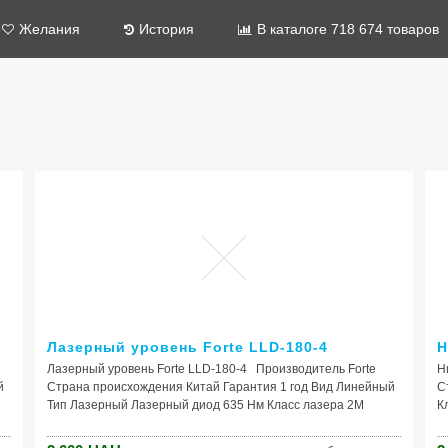
Желания
История
В каталоге 718 674 товаров
Лазерный уровень Forte LLD-180-4
Н
Лазерный уровень Forte LLD-180-4 Производитель Forte
Н
й
Страна происхождения Китай Гарантия 1 год Вид Линейный
С
Тип Лазерный Лазерный диод 635 Hм Класс лазера 2М
К
Рабочий диапазон (с приемником) 10 м Точность
Д
нивелирования + 1 мм/5 м Диапазон само нивелирования 4°
И