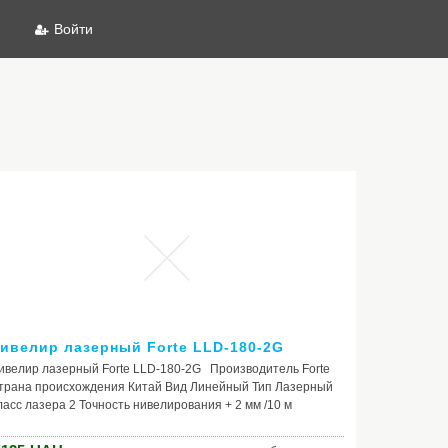
Войти
ивелир лазерный Forte LLD-180-2G
ивелир лазерный Forte LLD-180-2G Производитель Forte
трана происхождения Китай Вид Линейный Тип Лазерный
ласс лазера 2 Точность нивелирования + 2 мм /10 м
иапазон самонивелирования 3° +1° Время измерения 1 с
сточник питания Аккумулятор 2400 mAH Автономная