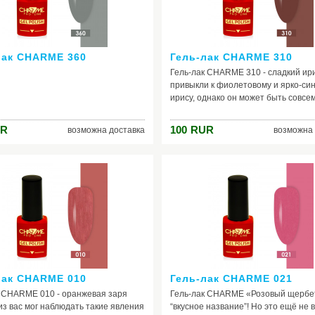
экспериментировать.
лак CHARME 360
Гель-лак CHARME 310
Гель-лак CHARME 310 - сладкий ир
привыкли к фиолетовому и ярко-си
ирису, однако он может быть совсе
строгим, почти черным. Его бархат
лепестки растут как будто без воды
R
100
RUR
возможна доставка
возможна 
солнечного цвета. Но вот чей-то ла
взгляд заметил строгий цветок – и 
расцветает от удовольствия, напол
энергий и силой. Так под лучами У
раскрывается гель-лак «Сладкий ир
Темный, строгий цвет наполняется
очарованием, гармонией и блеском.
лак CHARME 010
Гель-лак CHARME 021
к CHARME 010 - оранжевая заря
Гель-лак CHARME «Розовый щербе
з вас мог наблюдать такие явления
“вкусное название”! Но это ещё не в