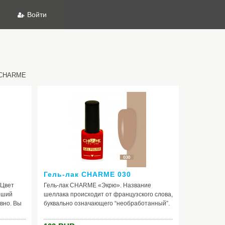
Войти
и CHARME
Гель-лак CHARME 030
 Цвет
Гель-лак CHARME «Экрю». Название
оший
шеллака происходит от французского слова,
вно. Вы
буквально означающего “необработанный”.
истый
По - другому это сочетание серого, жёлтого
нце - всё
и коричневого. В действительности цвет