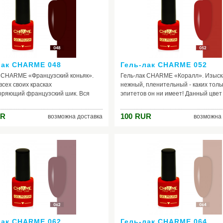
жаемо чудесным.
цветами.
лак CHARME 048
Гель-лак CHARME 052
к CHARME «Французский коньяк».
Гель-лак CHARME «Коралл». Изыск
 всех своих красках
нежный, пленительный - каких толь
оряющий французский шик. Вся
эпитетов он ни имеет! Данный цвет
этого прекрасного оттенка - в его
обладает множеством оттенков: ма
ном сочетании глубокого
кораллово - красный, красно - оран
R
100
RUR
возможна доставка
возможна 
ого и лёгкого красного, где первый
лилово - розовый, розово - оранжев
ает, а второй создаёт переливы.
Идеально подойдёт к платью таких
ыть уверены, с таким цветом вы
коралловых тонов. Наиболее актуа
удете в моде. Особенно хорошо лак
весенне - летний период - время
ей будет смотреться на загорелой,
пробуждения, свежести, отдыха. И
коже рук.
этот момент гель - лак становится
атрибутом женской косметички, игр
из главных ролей в создании необ
образа.
лак CHARME 062
Гель-лак CHARME 064