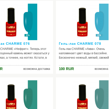
имволизирующий собой
чёрным, красным, розовым, оранже
ность уверенность в себе. В тоже
синим, фиолетовым и другими. Кста
 очень естественный, так как
именно зелёный является цветом,
н к оттенкам земли, травы и
наиболее благотворно влияющим на
астительности.
Поэтому очень рекомендуем вам
приобрести данный шеллак.
лак CHARME 076
Гель-лак CHARME 078
к CHARME «Нефрит». Теперь этот
Гель-лак CHARME «Аква». Очень
оценный камень может оказаться у
напоминает цвет воды в бассейне.
ках, а точнее, на ногтях. Кстати, в
Бесконечно нежный, мягкий, свежий
Китае он ценился больше, чем
прекрасно будет смотреться с одеж
и золото. Являясь оттенком
светло-голубых, бежевых, нежно-ро
R
100
RUR
возможна доставка
возможна 
 зелёного, цвет выглядит очень
молочных, персиковых, серо-фиоле
льно, благородно. У лака для
другие пастельные тонах. Гель-лак 
Нефрит» есть своя особенность: он
отличное решение для весны, или л
н стать настоящим украшением
этом им можно красить ногти, как на
браза, при этом одежа может быть
повседневный выход, так и какую-т
нно любых тонов.
встречу.