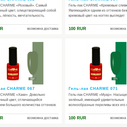
к CHARME «Розовый». Самый
Гель-лак CHARME «Кремовые сливк
нный цвет, олицетворяющий собой
Являющийся одним из оттенков беж
, лёгкость, мечтательность.
кремовый цвет на ногтях выглядит
платье с розовым шеллаком - и вы
совершенно потрясающе. Добавле
огиня! Остаться незамеченной
него сливки вносят свой колорит, п
R
100
RUR
возможна доставка
возможна 
е получится. Оттенок прекрасно
лёгкую желтизну, за счёт чего цвет
 и для походов по магазинам, и на
интересно играть. С этим лаком для
у, и под какой-то особенный
очень красиво будет сочетаться как
к. Розовый имеет большое
нибудь лёгкое, воздушное коктейль
во удачных сочетаний с другими
платье пастельных тонов - коралло
 белым, серым, голубым, зелёным,
светло-розового бледно-голубого, л
ым, коричневым.
персикового.
лак CHARME 067
Гель-лак CHARME 071
к CHARME «Хаки». Довольно
Гель-лак CHARME «Муар». Насыщ
чный цвет, отличающийся
зелёный, имеющий удивительные
ем большого количества оттенков:
волнообразные переливы всех его 
 коричневых, песочных и тремя
травяного, глубокого и яркого зелён
и зелёного. Конечно, если вы
мятного, изумрудного, темно-зелёно
R
100
RUR
возможна доставка
возможна 
таете стиль милитари, вам
Сочетается практически со всеми т
м именно такой лак для ногтей.
одежде: белым, коричневым, жёлты