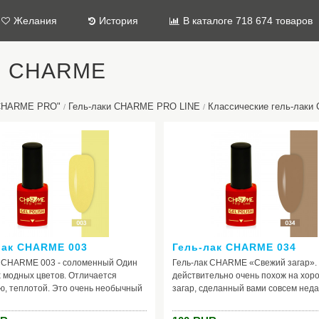
Желания
История
В каталоге 718 674 товаров
ки CHARME
"CHARME PRO"
Гель-лаки CHARME PRO LINE
Классические гель-лак
/
/
лак CHARME 003
Гель-лак CHARME 034
к CHARME 003 - соломенный Один
Гель-лак CHARME «Свежий загар».
 модных цветов. Отличается
действительно очень похож на хор
ю, теплотой. Это очень необычный
загар, сделанный вами совсем неда
о необычность в том, что он создает
только представьте - тёплый золот
ьно красивое мерцание на ногтях,
песок, лёгкий ветерок, ласковое сол