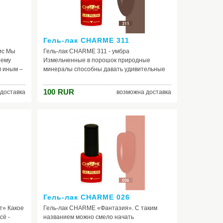
вы захотите создать какой-то невероятный
загадочный образ, не забудьте нанести на
ногти этот шеллак.
Гель-лак CHARME 311
ис Мы
Гель-лак CHARME 311 - умбра
нему
Измельченные в порошок природные
м иным –
минералы способны давать удивительные
истые
оттенки. Один из них – умбра. Вызывает
 и
ассоциации с рыхлой землей, шкуркой
100
RUR
доставка
возможна доставка
сковый
животных, ароматной древесиной. В нем
он
коричневинка выглядит очень естественно и
няясь
природно. Этот теплый, глубокий цвет
Ф-лампы
подарит истинное наслаждение той, кто
ис».
любит быть в гармонии с природой, ценит
ее подлинную красоту. Идеально выглядит в
сочетании с другими природными цветами –
терракотовым, зеленым, желтым.
Гель-лак CHARME 026
т» Какое
Гель-лак CHARME «Фантазия». С таким
сё -
названием можно смело начать