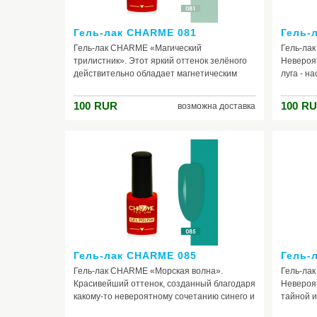
фиолетового.
Гель-лак CHARME 081
Гель-
Гель-лак CHARME «Магический
Гель-ла
трилистник». Этот яркий оттенок зелёного
Невероя
действительно обладает магнетическим
луга - н
действием. Салатовый - символ радости,
светит с
жизни, новой позитивной энергии. Самый
горными
100
RUR
100
RU
возможна доставка
весенний цвет, поднимающий настроение,
погружа
активизирующий жизненные силы и
волшебст
ресурсы. Так что «магический трилистник»
Интересн
больше, чем просто лак. Если ваш лук таких
необычно
же сочных и свежих тонов, то данный гель-
изумрудн
лак как нельзя лучше дополнит его.
поэтому 
смотритс
Гель-лак CHARME 085
Гель-
Гель-лак CHARME «Морская волна».
Гель-ла
Красивейший оттенок, созданный благодаря
Невероят
какому-то невероятному сочетанию синего и
тайной и
зелёного цветов, с преобладанием
благодар