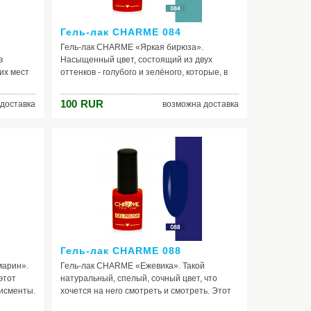
Гель-лак CHARME 084
Гель-лак CHARME «Яркая бирюза».
в
Насыщенный цвет, состоящий из двух
их мест
оттенков - голубого и зелёного, которые, в
олько
свою очередь, делятся на тёмно-лазурный,
рюзовое
яркий синий и зелёный, тёмный аквамарин.
100
RUR
доставка
возможна доставка
ежным
Такая вот получается палитра, благодаря
 этим
которой лак на ногтях смотрится
 если вы
бесподобно красиво! Бирюзовый и всего его
иться в
оттенки всегда в моде. Поэтому, смело
острова,
экспериментируйте, создавайте луки
должен
данной цветовой гаммы, в том числе
используя этот великолепный гель-лак.
Гель-лак CHARME 088
марин».
Гель-лак CHARME «Ежевика». Такой
этот
натуральный, спелый, сочный цвет, что
дисменты.
хочется на него смотреть и смотреть. Этот
ет,
холодный оттенок фиолетового обладает