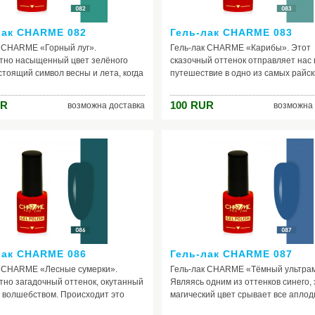
лак CHARME 082
Гель-лак CHARME 083
к CHARME «Горный луг».
Гель-лак CHARME «Карибы». Этот
тно насыщенный цвет зелёного
сказочный оттенок отправляет нас 
астоящий символ весны и лета, когда
путешествие в одно из самых райск
олнце, поют птички, на лугу пахнет
на земле - Карибские острова. Вы т
 цветами. Этот волшебный оттенок
представьте - ласковое солнце, би
R
100
RUR
возможна доставка
возможна 
ет в подлинную атмосферу добра и
море, бескрайние пляжи с белосн
ва, объединяя нас с природой.
песком, красивейшие пальмы. Всем
о, что данный цвет - результат
цвет буквально пропитан. Поэтому,
го сочетания двух оттенков
настроены на отдых, хотите отправ
ого и зелёного. Возможно, именно
далекие страны, а, может быть, на 
представленный лак для ногтей
то шеллак «Карибы» обязательно 
я как-то по-особенному красиво.
быть у вас.
лак CHARME 086
Гель-лак CHARME 087
к CHARME «Лесные сумерки».
Гель-лак CHARME «Тёмный ультра
но загадочный оттенок, окутанный
Являясь одним из оттенков синего, 
 волшебством. Происходит это
магический цвет срывает все апло
я преобладанию здесь синего
Ультрамарин невероятно модный цв