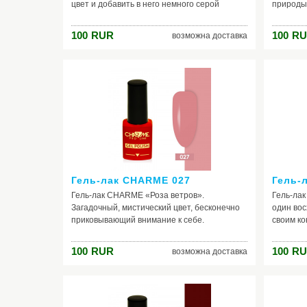
цвет и добавить в него немного серой
природы,
дымки, получится мечтательный и ветреный
прекрасн
«розовый фламинго». Романтичный и
Ну а мы,
100
RUR
100
RU
возможна доставка
свежий, прелестный в своей наивности, он
вашем вн
поможет создать образ современной
оранжево
гламурной женщины. В ней столько
романти
мечтательности и нежности, что она не
счастлив
боится «девичьих» розовых оттенков. Гель-
ногтей в
лак «Розовый фламинго» - классика легкого
самую во
и непосредственного отношения к жизни.
Гель-лак CHARME 027
Гель-
Гель-лак CHARME «Роза ветров».
Гель-ла
Загадочный, мистический цвет, бесконечно
один во
приковывающий внимание к себе.
своим к
Воздушный, неуловимый, тающий и
молочног
одновременно стойкий, яркий, насыщенный.
загадочн
100
RUR
100
RU
возможна доставка
Это оттенок настроения, который
ноготки
становится частью вас. Открывая колпачок
ним хор
гель - лака, вы открываете тайну, которая
белого, 
знакома будет только вам. Этот
Шеллак с
удивительный цвет способен наполнить
многогра