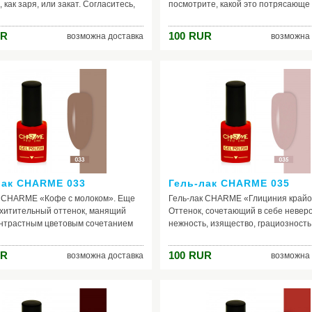
 как заря, или закат. Согласитесь,
посмотрите, какой это потрясающе
ое зрелище, приводящее в восторг!
красивый, чувственный цвет! Его
 тем временем, представляем
особенность - он всегда в тренде! Во
R
100
RUR
возможна доставка
возможна 
иманию - зарю, утопающую в лучах
первых, потому что в нём можно ра
го солнца. Сколько в этом
множество оттенков: от бледно - ро
ки, волшебства и непередаваемых
цвета фуксии. Во - вторых, сочетает
ых мгновений. С этим лаком для
большим количеством других цвето
ы с лёгкостью сможете поймать ту
серым, голубым, сиреневым, бирюз
лну “оранжевого счастья”!
жёлтым, коричневым и т.д. Он подх
всем: как женщинам, так и девушкам
брюнеткам, так и блондинкам. Поэт
дорогие красавицы, обратите особ
внимание на данный шеллак!
лак CHARME 033
Гель-лак CHARME 035
к CHARME «Кофе с молоком». Еще
Гель-лак CHARME «Глициния крайо
схитительный оттенок, манящий
Оттенок, сочетающий в себе невер
онтрастным цветовым сочетанием
нежность, изящество, грациозность
о и коричневого. Невероятно
Глициния - субтропическое декора
ый цвет, способный сделать ваши
растение, именно поэтому этот цве
R
100
RUR
возможна доставка
возможна 
 неузнаваемо выразительными. С
экзотичен, обладая всеми качества
ошо будет смотреться одежда
того, чтобы стать настоящим укра
коричневого и зелёного цветов.
для ваших ногтей. На солнце гель - 
пособен подчеркнуть глубину и
способен переливаться своими кра
нность вашего образа, сделав его
светло - розовым, сиреневым и фи