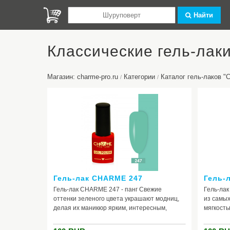
Найти
Классические гель-ла
Магазин: charme-pro.ru
Категории
Каталог гель-лаков 
/
/
Гель-лак CHARME 247
Гель-
Гель-лак CHARME 247 - панг Свежие
Гель-ла
оттенки зеленого цвета украшают модниц,
из самых
делая их маникюр ярким, интересным,
мягкость
эпатажным. Гель-лак «панг» - это
цвет. Ег
нежнейший природный оттенок на ваших
удивител