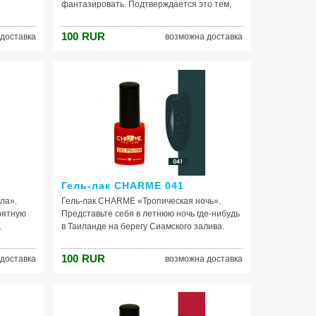
фантазировать. Подтверждается это тем,
что данный цвет с лёгкостью подойдет к
 -
любому цвету одежды из вашего гардероба.
100
RUR
доставка
возможна доставка
зглядеть
Синий, жёлтый, голубой, красный, зелёный,
зового до
фиолетовый, оранжевый -какой бы это ни
ся с
был цвет, каждый по-своему будет идеально
в: белым,
сочетаться с этим лаком для ногтей.
овым,
Потребуется только одно - отсутствие
одит
страха к экспериментам, и тогда у вас
, как
появится возможность открыть для себя
ому,
новые интересные образы, в которых вы
ое
будете смотреться невероятно
фантастично.
Гель-лак CHARME 041
ла».
Гель-лак CHARME «Тропическая ночь».
оятную
Представьте себя в летнюю ночь где-нибудь
.
в Таиланде на берегу Сиамского залива.
тивное
Каковы ваши ощущения? Согласитесь,
т так
самые сладкие - восторг, радость, приятное
100
RUR
доставка
возможна доставка
ми для
волнение, полное единение с природой.
шением
Этот замечательный оттенок буквально
лак
наполнен «ароматом тропиков» и способен
сками:
передать это вам. Кроме этого, заметьте его
олетовым
лёгкое волшебное мерцание, что добавляет