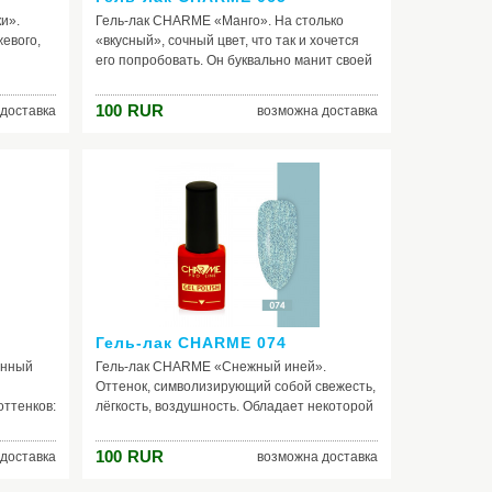
и».
Гель-лак CHARME «Манго». На столько
евого,
«вкусный», сочный цвет, что так и хочется
его попробовать. Он буквально манит своей
нные в
свежестью и экзотичностью. Представьте
ридавая
себя на берегу моря с бокалом мангового
100
RUR
доставка
возможна доставка
 начинает
сока! Согласитесь, это превосходно, как,
 ногтей
впрочем, и то что, нанеся лак на ногти, вы не
ое-
в меньшей степени погружаетесь в
ное
атмосферу релакса, заряжаетесь
вого,
солнечным настроением, получая максимум
илового,
положительных эмоций. Очень рекомендуем
приобрести вам этот чудесный шеллак.
Гель-лак CHARME 074
енный
Гель-лак CHARME «Снежный иней».
Оттенок, символизирующий собой свежесть,
оттенков:
лёгкость, воздушность. Обладает некоторой
ого,
загадочностью благодаря своим цветовым
го.
переливам и красивейшему мерцанию.
100
RUR
доставка
возможна доставка
онами в
Хорошо будет смотреться с одеждой
м,
холодных тонов: насыщенным синим,