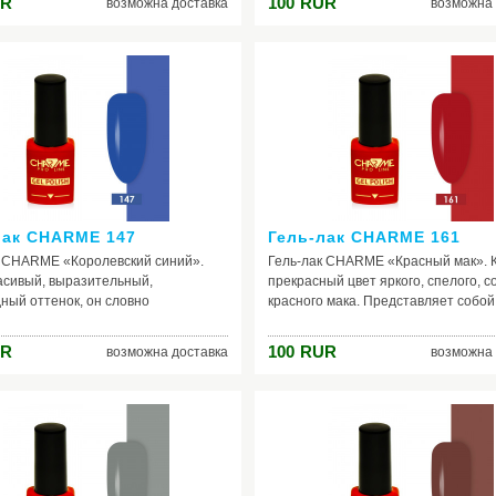
R
100
RUR
возможна доставка
возможна 
ставит равнодушным ни одну
это нашло отражение в этом удиви
у. С этим гель - лаком ваши ноготки
оттенке. Кстати, в одежде золотисто
глядеть стильно, красиво
песочный, насыщенный жёлтый, ка
аться различными оттенками
впрочем, и остальные тёплые цвет
ого цвета. С таким цветом ты
(розовый, бежевый, оранжевый, кр
а пике моды и красоты!
другие) очень хорошо будут смотре
данным лаком для ногтей.
лак CHARME 147
Гель-лак CHARME 161
к CHARME «Королевский синий».
Гель-лак CHARME «Красный мак». 
асивый, выразительный,
прекрасный цвет яркого, спелого, с
ный оттенок, он словно
красного мака. Представляет собой
ает нас на волну спокойствия,
классический красный - символ стра
, полета по бескрайнему небу. Лак
огня, сильной энергетики. Хорошо 
R
100
RUR
возможна доставка
возможна 
ей идеален в качестве дополнения
сочетаться с одеждой такого же кра
еского образа, подчеркивая вашу
сочетании с белым, бежевым, кори
 женственность, индивидуальность.
синим, жёлтым, оранжевым, золоти
тоящих принцесс и королев! Синий
Если вы хотите стать заметнее, со
льшое количество сочетаний с
действительно яркий, неподражае
оттенками, где каждый раз он
невероятно привлекательный образ
ет себя по-новому, так что смело
рекомендуем вам приобрести такой