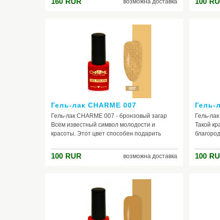
160
RUR
100
RU
возможна доставка
пальчиках. Благодаря мягкой палитре он не
что не о
выглядит вульгарно, зато дарит позитив вам
красавиц
и окружающим. Чудесные мятные оттенки
будут вы
идут как брюнеткам, так и блондинкам. Если
перелив
же вы подберете туфельки и сумочку в тон,
соломенн
сможете стать на любом мероприятии
будешь н
самой неотразимой.
Гель-лак CHARME 007
Гель-
Гель-лак CHARME 007 - бронзовый загар
Гель-ла
Всем известный символ молодости и
Такой кр
красоты. Этот цвет способен подарить
благород
радость и неиссякаемый заряд
настраив
положительной энергии. Словно хороший
гармонии
100
RUR
100
RU
возможна доставка
загар, лак ложится также ровно.
для ногт
Интересный факт: бронза имеет
романтич
коричневые оттенки с красным, или жёлтым
красоту,
отливом, в некотором смысле очень
Цвет нас
напоминающих золото. Поэтому, поверьте, с
имеет бо
таким гель - лаком ваши ноготки будут
другими 
смотреться очень даже богато!
раскрыва