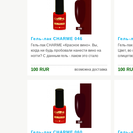
ваш образ безграничной свободой и
неподра
творчеством.
Гель-лак CHARME 046
Гель-
Гель-лак CHARME «Красное вино». Вы,
Гель-ла
когда ни будь пробовали нанести вино на
Цвет, во
ногти? С данным гель - лаком это стало
олицетв
возможным. Этот цвет в точности такой же,
красота 
как лучшее французское вино, насыщенный,
гармонич
100
RUR
100
RU
возможна доставка
шелковистый, богатый на оттенки -
коричнев
сливовый, малиновый, вишневый,
преоблад
смородиновый. К такому цвету хорошо
Можете б
подойдут - ярко - жёлтый, оранжевый,
всегда б
молочно - белый, бежевый, благородный
для ногт
зелёный, синий, серебряный и золотистый.
смуглой 
Гель-лак CHARME 060
Гель-