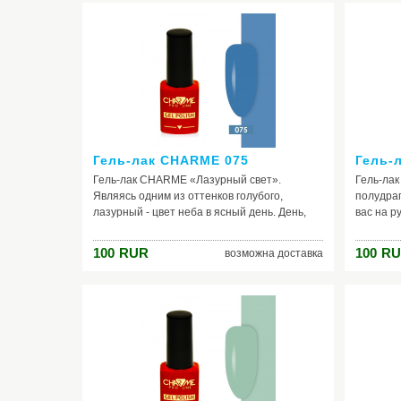
способный утолить вашу жажду в новых
Цвет, с
ощущениях и эмоциях. Он сильно
решитель
выделяется на фоне других оттенков,
время он
поэтому не заметить его никак нельзя.
приближе
Следовательно, с данным гель-лаком
прочей р
внимание вам точно обеспечено!
Гель-лак CHARME 075
Гель-
Гель-лак CHARME «Лазурный свет».
Гель-ла
Являясь одним из оттенков голубого,
полудраг
лазурный - цвет неба в ясный день. День,
вас на ру
когда светит солнышко, на небе ни облачка,
Древнем 
дует лёгкий ветерок - одним словом, полная
серебро 
100
RUR
100
RU
возможна доставка
идиллия. Именно такое настроение
богатого
передаёт нам этот замечательный цвет.
выразите
Кроме всего, в нём очень много эмоций, так
ногтей «
как лазурный сильно связан с природой -
способе
водой и небом. К гель-лаку идеально
вашего о
подойдет одежда пастельных тонов:
соверше
персикового, сладко-розового, серо-
фиолетового, светло-голубого и других, а
также холодных оттенков синего, голубого,