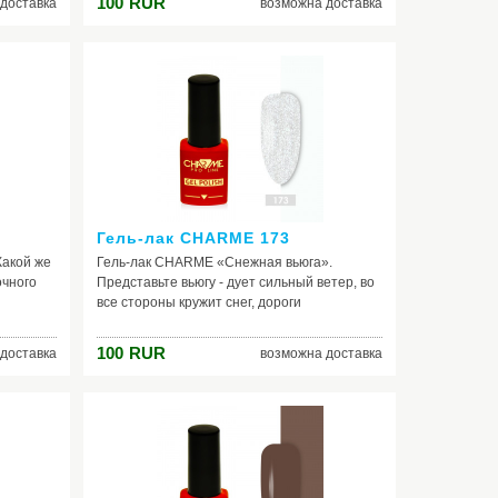
100
RUR
доставка
возможна доставка
тельном
очень близок к бежевому, играя всеми его
 -
оттенками - от серо - бежевого до оранжево
к
- бежевого. Обладая такой богатой
а
оттеночной гаммой, лак для ногтей
асный и
невероятно востребован среди девушек и
ться с
женщин.
Гель-лак CHARME 173
Какой же
Гель-лак CHARME «Снежная вьюга».
очного
Представьте вьюгу - дует сильный ветер, во
все стороны кружит снег, дороги
сти,
замело...Цвет необыкновенным образом
будет
передаёт это особое состояние. Да, с одной
100
RUR
доставка
возможна доставка
сного в
стороны хочется, чтобы вьюга поскорее
чневым,
прекратилась, но с другой стороны,
стым.
согласитесь в ней есть что-то такое
здать
таинственное, магическое, когда всё в снегу,
мый,
ничего не видно, все во мгле, открывается
, очень
простор для фантазий, и ты чувствуешь
 шеллак.
жизнь и движение природы. Поэтому, если