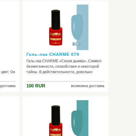
вым,
голубым, фиолетовым, тёмно-сиреневым.
ти,
Цвет подойдет как для зимы, так и для лета.
Отличный вариант шеллака на каждый день.
 нас.
Гель-лак CHARME 079
Гель-лак CHARME «Сизая дымка». Символ
безмятежности, спокойствия и некоторой
 цвет. Он
тайны. В действительности, довольно
дой в
необычный цвет, образованный тёмно-
зовых,
серым оттенком с синевато-белёсым
100
RUR
доставка
возможна доставка
товых и
отливом и лёгкой дымчатостью,
-
напоминающий пепельно-серый дым.
ета, при
Данный лак для ногтей неплохо будет
смотреться с тёплыми тонами в одежде:
о особую
розовым, коралловым, красным, жёлтым,
оранжевым, коричневым, оливковым.