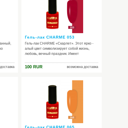
ярких положительных эмоций. Если вы
желаете окунуться в эту загадочную
тропическую атмосферу, данный лак для
ногтей для вас - mush have.
Гель-лак CHARME 053
анный,
Гель-лак CHARME «Скарлет». Этот ярко -
ко
алый цвет символизирует собой жизнь,
любовь, вечный праздник. Имеет
линовый,
прекрасное сочетание с одеждой,
жевый,
выполненной в тёмно - синей, зелёной
100
RUR
доставка
возможна доставка
ый.
гамме, а также имеющей сочетание белого,
 же
бежевого, кремового, чёрного, серого и
лен в
фиолетового цветов. Ногти, накрашенные
данным шеллаком, становятся не просто
менно в
красивыми, а невероятно
 важным
привлекательными - благодаря особой
ая одну
энергетике оттенка. Так что, выбор за вами!
ходимого
Гель-лак CHARME 065