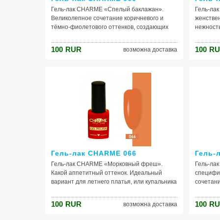
Гель-лак CHARME «Спелый баклажан».
Гель-ла
Великолепное сочетание коричневого и
женстве
тёмно-фиолетового оттенков, создающих
нежность
непередаваемую атмосферу некой
Розовое 
таинственности, дополняя ваш образ
просто б
100
RUR
100
RU
возможна доставка
особым аристократизмом. На ногтях гель-
просто н
лак смотрится действительно очень спело,
подойдёт
насыщенно, благородно. Особенно
вечеринк
понравится любительницам тёмных тонов.
праздни
Способен украсить любой ваш look: будь то
количест
повседневный, деловой, или вечерний.
цветами:
бирюзов
Гель-лак CHARME 066
Гель-
Гель-лак CHARME «Морковный фреш».
Гель-ла
Какой аппетитный оттенок. Идеальный
специфи
вариант для летнего платья, или купальника
сочетани
такого же морковного цвета. Отлично
бежевых,
смотрится с одеждой белого, малахитового,
оттенкам
100
RUR
100
RU
возможна доставка
чёрного, светло-коричневого и ярко-
предпочи
зеленого тонов. По - истине летний цвет,
необходи