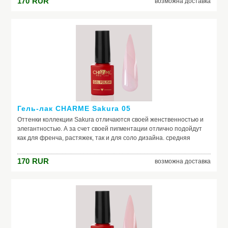
170
RUR
возможна доставка
old money
Гель-лак CHARME Sakura 05
Оттенки коллекции Sakura отличаются своей женственностью и
элегантностью. А за счет своей пигментации отлично подойдут
как для френча, растяжек, так и для соло дизайна. средняя
консистенция, самовыравниваются отличная пигментация
идеальная полимеризация актуальная палитра оттенков в стиле
170
RUR
возможна доставка
old money