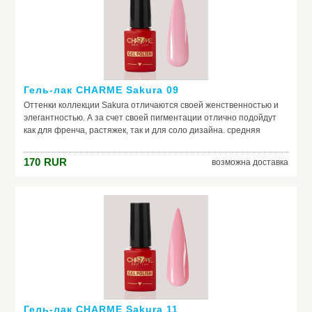
Гель-лак CHARME Sakura 09
Оттенки коллекции Sakura отличаются своей женственностью и
элегантностью. А за счет своей пигментации отлично подойдут
как для френча, растяжек, так и для соло дизайна. средняя
консистенция, самовыравниваются отличная пигментация
идеальная полимеризация актуальная палитра оттенков в стиле
170
RUR
возможна доставка
old money
Гель-лак CHARME Sakura 11