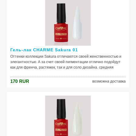
Гель-лак CHARME Sakura 01
Оттенки коллекции Sakura отличаются своей женственностью и
элегантностью. А за счет своей пигментации отлично подойдут
как для френча, растяжек, так и для соло дизайна. средняя
консистенция, самовыравниваются отличная пигментация
идеальная полимеризация актуальная палитра оттенков в стиле
170
RUR
возможна доставка
old money