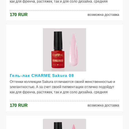
как для френча, растяжек, так и для соло дизайна. средняя
консистенция, самовыравниваются отличная пигментация
идеальная полимеризация актуальная палитра оттенков в стиле
170
RUR
возможна доставка
old money
Гель-лак CHARME Sakura 08
Оттенки коллекции Sakura отличаются своей женственностью и
элегантностью. А за счет своей пигментации отлично подойдут
как для френча, растяжек, так и для соло дизайна. средняя
консистенция, самовыравниваются отличная пигментация
идеальная полимеризация актуальная палитра оттенков в стиле
170
RUR
возможна доставка
old money