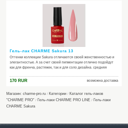
Гель-лак CHARME Sakura 13
Оттенки коллекции Sakura отличаются своей женственностью и
элегантностью. А за счет своей пигментации отлично подойдут
как для френча, растяжек, так и для соло дизайна. средняя
консистенция, самовыравниваются отличная пигментация
идеальная полимеризация актуальная палитра оттенков в стиле
170
RUR
возможна доставка
old money
Магазин: charme-pro.ru
Категории
Каталог гель-лаков
/
/
"CHARME PRO"
Гель-лаки CHARME PRO LINE
Гель-лаки
/
/
CHARMЕ Sakura