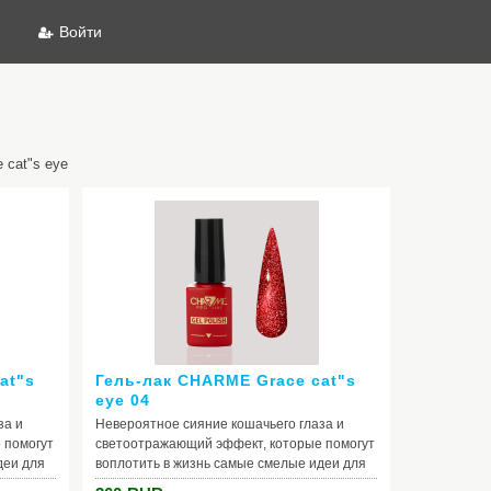
Войти
 cat"s eye
at"s
Гель-лак CHARME Grace cat"s
eye 04
за и
Невероятное сияние кошачьего глаза и
 помогут
светоотражающий эффект, которые помогут
деи для
воплотить в жизнь самые смелые идеи для
нтрации
маникюра. Вуаль из высокой концентрации