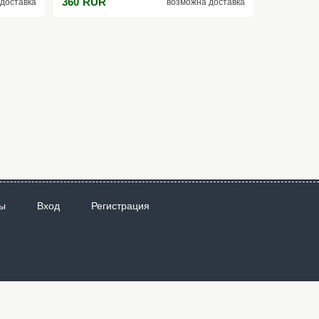
360
RUR
доставка
возможна доставка
леском
сияющих частиц ослепляет своим блеском
ро GRACE
при любом освещении и всё это про GRACE
cat’s eye!
ы
Вход
Регистрация