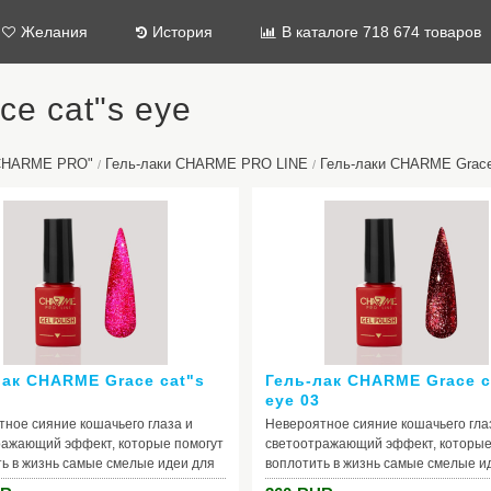
Желания
История
В каталоге 718 674 товаров
e cat"s eye
"CHARME PRO"
Гель-лаки CHARME PRO LINE
Гель-лаки CHARME Grace
/
/
лак CHARME Grace cat"s
Гель-лак CHARME Grace c
eye 03
ное сияние кошачьего глаза и
Невероятное сияние кошачьего гла
ражающий эффект, которые помогут
светоотражающий эффект, которые
ь в жизнь самые смелые идеи для
воплотить в жизнь самые смелые и
. Вуаль из высокой концентрации
маникюра. Вуаль из высокой конце