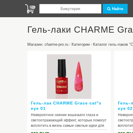
Найти
Гель-лаки CHARME Grac
Магазин: charme-pro.ru
Категории
Каталог гель-лаков 
/
/
Гель-лак CHARME Grace cat"s
Гель-
eye 01
eye 02
Невероятное сияние кошачьего глаза и
Невероят
светоотражающий эффект, которые помогут
светоот
воплотить в жизнь самые смелые идеи для
воплотит
маникюра. Вуаль из высокой концентрации
маникюра