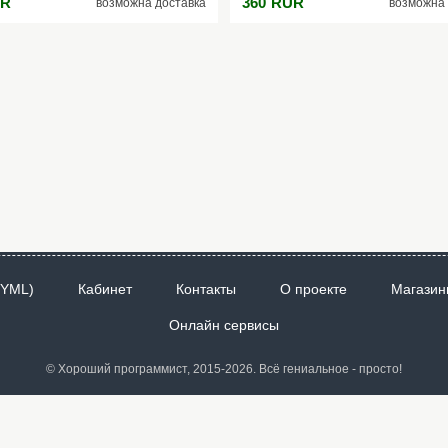
R
360
RUR
возможна доставка
возможна 
 частиц ослепляет своим блеском
сияющих частиц ослепляет своим б
ом освещении и всё это про GRACE
при любом освещении и всё это п
cat’s eye!
 YML)
Кабинет
Контакты
О проекте
Магазин
Онлайн сервисы
© Хороший программист, 2015-2026. Всё гениальное - просто!