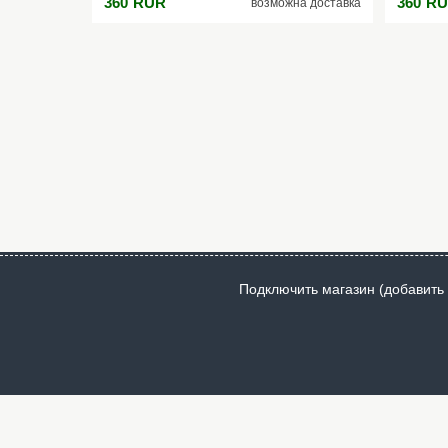
360
RUR
360
RU
возможна доставка
сияющих частиц ослепляет своим блеском
сияющих
при любом освещении и всё это про GRACE
при люб
cat’s eye!
cat’s eye!
Подключить магазин (добавить