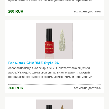
преображается вместе с твоими движениями и переменами
света. Всегда новые и всегда неповторимые оттенки STYLE
помогут тебе создать незабываемые образы. плотная текстура
260
RUR
возможна доставка
комфортная консистенция большое количество
светоотражающих частичек в составе
Гель-лак CHARME Style 06
Завораживающая коллекция STYLE светоотражающих гель-
лаков. У каждого цвета своя уникальная энергия, и каждый
преображается вместе с твоими движениями и переменами
света. Всегда новые и всегда неповторимые оттенки STYLE
помогут тебе создать незабываемые образы. плотная текстура
260
RUR
возможна доставка
комфортная консистенция большое количество
светоотражающих частичек в составе