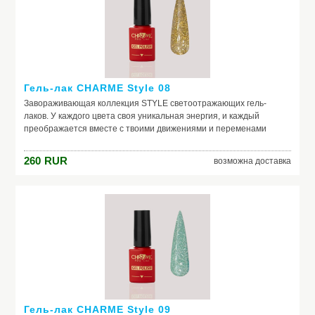
Гель-лак CHARME Style 08
Завораживающая коллекция STYLE светоотражающих гель-
лаков. У каждого цвета своя уникальная энергия, и каждый
преображается вместе с твоими движениями и переменами
света. Всегда новые и всегда неповторимые оттенки STYLE
помогут тебе создать незабываемые образы. плотная текстура
260
RUR
возможна доставка
комфортная консистенция большое количество
светоотражающих частичек в составе
Гель-лак CHARME Style 09