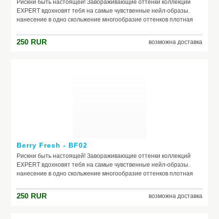
Рискни быть настоящей! Завораживающие оттенки коллекций
EXPERT вдохновят тебя на самые чувственные нейл-образы.
нанесение в одно скольжение многообразие оттенков плотная
текстура не теряют свой насыщенный цвет в процессе носки
250
RUR
возможна доставка
Berry Fresh - BF02
Рискни быть настоящей! Завораживающие оттенки коллекций
EXPERT вдохновят тебя на самые чувственные нейл-образы.
нанесение в одно скольжение многообразие оттенков плотная
текстура не теряют свой насыщенный цвет в процессе носки
250
RUR
возможна доставка