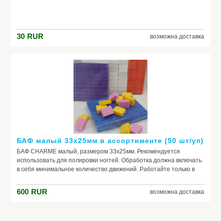
30
RUR
возможна доставка
БАФ малый 33х25мм в ассортименте (50 шт/уп)
БАФ CHARME малый, размером 33х25мм. Рекомендуется
использовать для полировки ногтей. Обработка должна включать
в себя минимальное количество движений. Работайте только в
одном направлении, постарайтесь не менять его. Используйте не
чаще одного раза в неделю, в противном случае, ногтевая
600
RUR
возможна доставка
пластина может заметно истончиться. Инструмент не
предназначен для ежедневной обработки. Абразивность 120
грит.