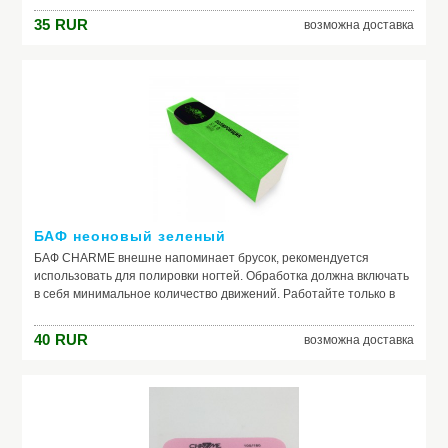
чаще одного раза в неделю, в противном случае, ногтевая
35
RUR
возможна доставка
пластина может заметно истончиться. Инструмент не
предназначен для ежедневной обработки. Абразивность 120
грит.
БАФ неоновый зеленый
БАФ CHARME внешне напоминает брусок, рекомендуется
использовать для полировки ногтей. Обработка должна включать
в себя минимальное количество движений. Работайте только в
одном направлении, постарайтесь не менять его. Используйте не
чаще одного раза в неделю, в противном случае, ногтевая
40
RUR
возможна доставка
пластина может заметно истончиться. Инструмент не
предназначен для ежедневной обработки. Абразивность 120
грит.