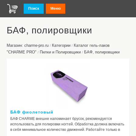
Поиск
Меню
БАФ, полировщики
Магазин: charme-pro.ru
Категории
Каталог гель-лаков
/
/
"CHARME PRO"
Пилки и Полировщики
БАФ, полировщики
/
/
БАФ фиолетовый
БАФ CHARME внешне напоминает брусок, рекомендуется
использовать для полировки ногтей. Обработка должна включать
в себя минимальное количество движений. Работайте только в
одном направлении, постарайтесь не менять его. Используйте не